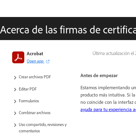
Acerca de las firmas de certif
Introducción a Acrobat
Acrobat
Última actualización el
Open app
Espacio de trabajo
Antes de empezar
Crear archivos PDF
Estamos implementando una
Editar PDF
producto más intuitiva. Si l
Formularios
no coincide con la interfaz 
ayuda para tu experiencia a
Combinar archivos
Uso compartido, revisiones y
comentarios