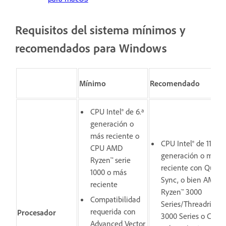
Requisitos del sistema mínimos y
recomendados para Windows
Mínimo
Recomendado
CPU Intel® de 6.ª
generación o
más reciente o
CPU Intel® de 11.ª
CPU AMD
generación o más
Ryzen™ serie
reciente con Quick
1000 o más
Sync, o bien AMD
reciente
Ryzen™ 3000
Compatibilidad
Series/Threadripper
requerida con
Procesador
3000 Series o CPU
Advanced Vector