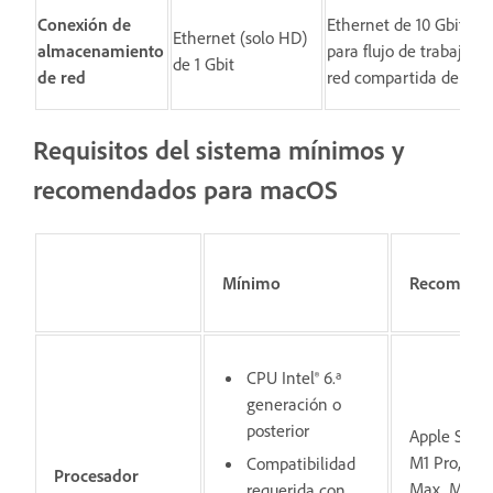
Conexión de
Ethernet de 10 Gbit
Ethernet (solo HD)
almacenamiento
para flujo de trabajo de
de 1 Gbit
de red
red compartida de 4K
Requisitos del sistema mínimos y
recomendados para macOS
Mínimo
Recomend
CPU Intel® 6.ª
generación o
posterior
Apple Silic
M1 Pro, M1
Compatibilidad
Procesador
Max, M1 Ul
requerida con