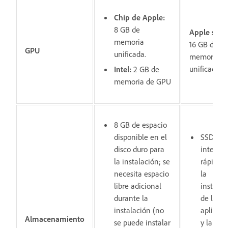
Chip de Apple:
8 GB de
Apple silic
memoria
16 GB de
GPU
unificada.
memoria
unificada
Intel:
2 GB de
memoria de GPU
8 GB de espacio
disponible en el
SSD
disco duro para
interno
la instalación; se
rápido p
necesita espacio
la
libre adicional
instalac
durante la
de la
instalación (no
aplicaci
Almacenamiento
se puede instalar
y la cac