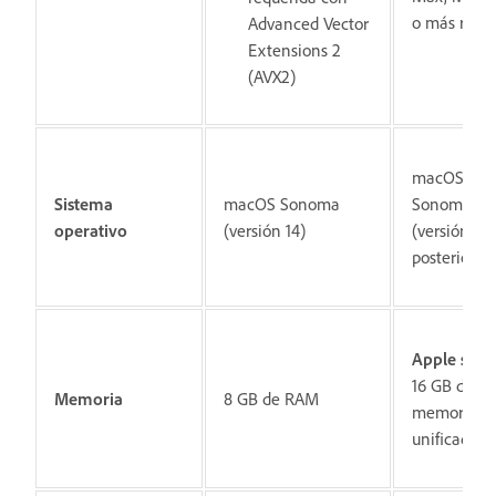
o más reci
Advanced Vector
Extensions 2
(AVX2)
macOS
Sistema
macOS Sonoma
Sonoma
operativo
(versión 14)
(versión 14)
posterior
Apple silic
16 GB de
Memoria
8 GB de RAM
memoria
unificada