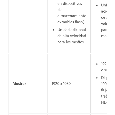
en dispositivos
Unidade
de
adiciona
almacenamiento
de alta
extraíbles flash)
velocid
Unidad adicional
para los
de alta velocidad
medios
para los medios
1920 x 1
o superi
Display
Mostrar
1920 x 1080
1000 pa
flujos de
trabajo
HDR