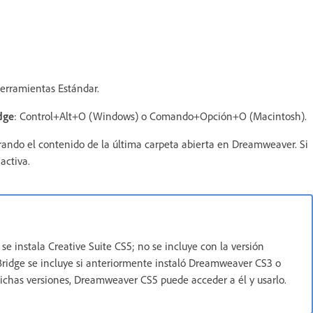
herramientas Estándar.
dge
: Control+Alt+O (Windows) o Comando+Opción+O (Macintosh).
rando el contenido de la última carpeta abierta en Dreamweaver. Si
activa.
 instala Creative Suite CS5; no se incluye con la versión
idge se incluye si anteriormente instaló Dreamweaver CS3 o
 dichas versiones, Dreamweaver CS5 puede acceder a él y usarlo.