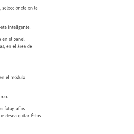
, selecciónela en la
peta inteligente.
a en el panel
as, en el área de
 en el módulo
aron.
as fotografías
e desea quitar. Éstas