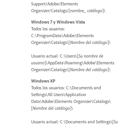
Support/Adobe/Elements
Organizer/Catalogs/[
nombre_ catálogo
]\
Windows 7 y Windows Vista
Todos los usuarios:
C:\ProgramData\Adobe\Elements
Organizer\Catalogs\[
Nombre del catálogo
]\
Usuario actual: C:\Users\[
Su nombre de
usuario
]\AppData\Roaming\Adobe\Elements
Organizer\Catalogs\[
Nombre del catálogo
]\
Windows XP
Todos los usuarios: C:\Documents and
Settings\All Users\Application
Data\Adobe\Elements Organizer\Catalogs\
[
Nombre del catálogo
]\
Usuario actual: C:\Documents and Settings\[
Su