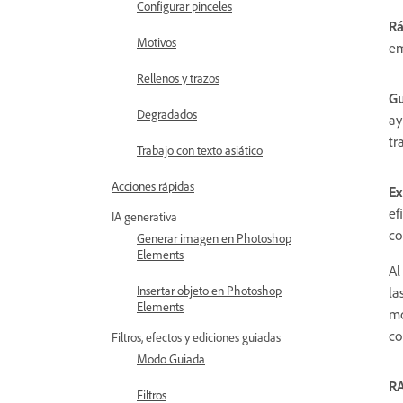
Configurar pinceles
Rá
Motivos
em
Rellenos y trazos
Gu
Degradados
ay
tr
Trabajo con texto asiático
Acciones rápidas
Ex
ef
IA generativa
co
Generar imagen en Photoshop
Elements
Al
Insertar objeto en Photoshop
la
Elements
mo
co
Filtros, efectos y ediciones guiadas
Modo Guiada
R
Filtros