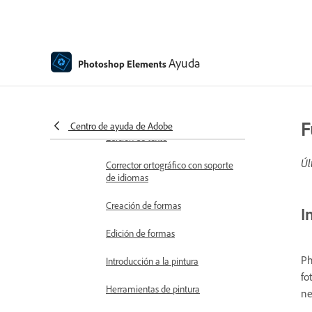
Superposiciones en movimiento
Elementos en movimiento
Ayuda
Photoshop Elements
Moviendo fotos
Adición de formas y texto
Adición de texto
F
Centro de ayuda de Adobe
Edición de texto
Úl
Corrector ortográfico con soporte
de idiomas
Creación de formas
I
Edición de formas
Ph
Introducción a la pintura
fo
Herramientas de pintura
ne