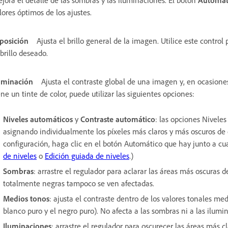
lores óptimos de los ajustes.
posición
Ajusta el brillo general de la imagen. Utilice este contro
 brillo deseado.
uminación
Ajusta el contraste global de una imagen y, en ocasiones
ene un tinte de color, puede utilizar las siguientes opciones:
Niveles automáticos
y
Contraste automático
: las opciones Nivele
asignando individualmente los píxeles más claros y más oscuros de 
configuración, haga clic en el botón Automático que hay junto a cu
de niveles
o
Edición guiada de niveles
.)
Sombras
: arrastre el regulador para aclarar las áreas más oscuras de
totalmente negras tampoco se ven afectadas.
Medios tonos
: ajusta el contraste dentro de los valores tonales me
blanco puro y el negro puro). No afecta a las sombras ni a las ilum
Iluminaciones
: arrastre el regulador para oscurecer las áreas más cl