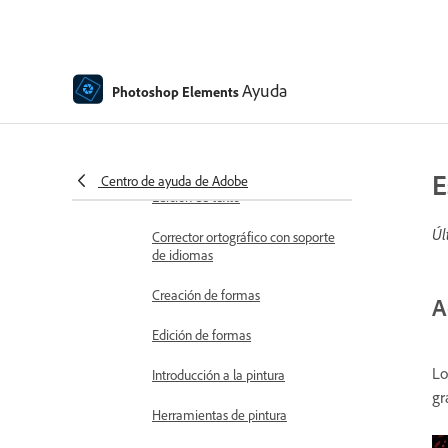
Superposiciones en movimiento
Elementos en movimiento
Ayuda
Photoshop Elements
Moviendo fotos
Adición de formas y texto
Adición de texto
E
Centro de ayuda de Adobe
Edición de texto
Úl
Corrector ortográfico con soporte
de idiomas
Creación de formas
A
Edición de formas
Lo
Introducción a la pintura
gr
Herramientas de pintura