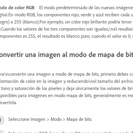
do de color RGB
El modo predeterminado de las nuevas imágene
gital.En modo RGB, los componentes rojo, verde y azul reciben cada u
egro) a 255 (blanco).Por ejemplo, un color rojo brillante podría tener
.Cuando los valores de los tres componentes son iguales,\nel resultad
mponentes es 255, el resultado es blanco puro; cuando el valor es 0, 
onvertir una imagen al modo de mapa de bi
ra\nconvertir una imagen a modo de mapa de bits, primero debes con
formación de color en la imagen y reduciendo\nel tamaño del archivo
 tono y saturación de los píxeles y deja únicamente los valores de b
sponibles para imágenes en modo mapa de bits, generalmente es mej
nvertirla.
Seleccione Imagen > Modo > Mapa de bits.