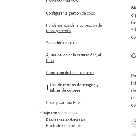
Conceptos del color
Mo
Configurar la gestión de color
di
(n
Fundamentos de la corrección de
50
tonos y colores
co
Selección de colores
C
Ajuste del color, la saturación y el
tono
Corrección de tintes de color
Pa
in
Uso de modos de imagen y
de
tablas de colores
di
Color y Camera Raw
co
Trabajo con selecciones
Realizar selecciones en
Photoshop Elements