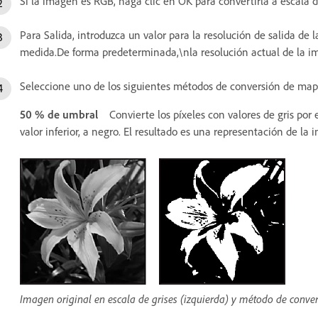
Si la imagen es RGB, haga clic en OK para convertirla a escala d
Para Salida, introduzca un valor para la resolución de salida d
medida.De forma predeterminada,\nla resolución actual de la i
Seleccione uno de los siguientes métodos de conversión de mapa
50 % de umbral
Convierte los píxeles con valores de gris por
valor inferior, a negro. El resultado es una representación de l
Imagen original en escala de grises (izquierda) y método de conve