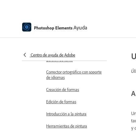
Superposiciones en movimiento
Elementos en movimiento
Ayuda
Photoshop Elements
Moviendo fotos
Adición de formas y texto
Adición de texto
U
Centro de ayuda de Adobe
Edición de texto
Úl
Corrector ortográfico con soporte
de idiomas
Creación de formas
A
Edición de formas
Un
Introducción a la pintura
ta
Herramientas de pintura
y 