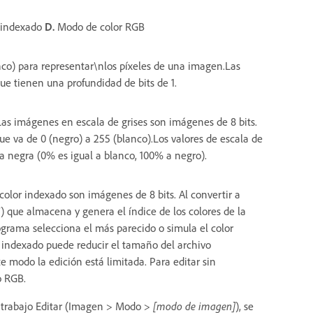
 indexado
D.
Modo de color RGB
nco) para representar\nlos píxeles de una imagen.Las
e tienen una profundidad de bits de 1.
 Las imágenes en escala de grises son imágenes de 8 bits.
ue va de 0 (negro) a 255 (blanco).Los valores de escala de
a negra (0% es igual a blanco, 100% a negro).
color indexado son imágenes de 8 bits. Al convertir a
) que almacena y genera el índice de los colores de la
rograma selecciona el más parecido o simula el color
lor indexado puede reducir el tamaño del archivo
 modo la edición está limitada. Para editar sin
o RGB.
e trabajo Editar (Imagen > Modo >
[modo de imagen]
), se