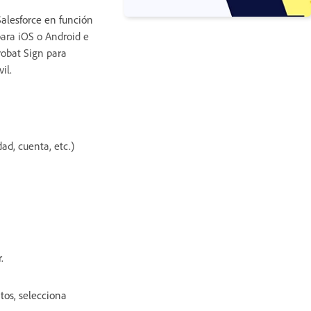
Salesforce en función
para iOS o Android e
robat Sign para
il.
ad, cuenta, etc.)
.
tos, selecciona