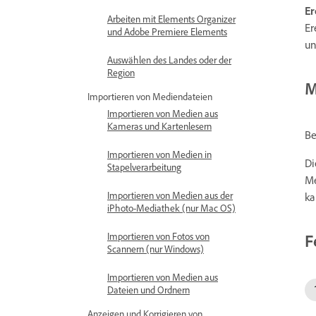
Er
Arbeiten mit Elements Organizer
Er
und Adobe Premiere Elements
un
Auswählen des Landes oder der
Region
M
Importieren von Mediendateien
Importieren von Medien aus
Kameras und Kartenlesern
Be
Importieren von Medien in
Di
Stapelverarbeitung
Me
Importieren von Medien aus der
ka
iPhoto-Mediathek (nur Mac OS)
F
Importieren von Fotos von
Scannern (nur Windows)
Importieren von Medien aus
Dateien und Ordnern
Anzeigen und Korrigieren von