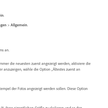
in
.
ngen
>
Allgemein
.
ms an.
immer die neuesten zuerst angezeigt werden, aktiviere die
r anzuzeigen, wähle die Option „Ältestes zuerst an
tempel der Fotos angezeigt werden sollen. Diese Option
 % ihrer eigentlichen Größe zu skalieren und so den