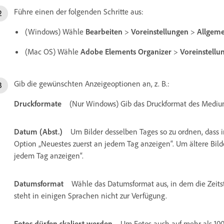
Führe einen der folgenden Schritte aus:
(Windows) Wähle
Bearbeiten
>
Voreinstellungen
>
Allgeme
(Mac OS) Wähle
Adobe Elements Organizer
>
Voreinstellu
Gib die gewünschten Anzeigeoptionen an, z. B.:
Druckformate
(Nur Windows) Gib das Druckformat des Mediu
Datum (Abst.)
Um Bilder desselben Tages so zu ordnen, dass 
Option „Neuestes zuerst an jedem Tag anzeigen“. Um ältere Bilde
jedem Tag anzeigen“.
Datumsformat
Wähle das Datumsformat aus, in dem die Zeits
steht in einigen Sprachen nicht zur Verfügung.
Fotos dürfen skaliert werden
Um Fotos auch auf mehr als 100