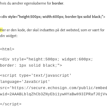
hvis du ændrer egenskaberne for
border
.
<div style="height:500px; width:600px; border:1px solid black;">
H
er er den kode, der skal indsættes på det websted, som er vært for
din widget:
<html>
<div style="height:500px; widget:600px;
border: 1px solid black;">
<script type='text/javascript'
language='JavaScript'
src='https://secure.echosign.com/public/embe
wid=2AAABLblqZhCb3ZNyEbi1ywHYaBw893IPRafJOjV
</script>