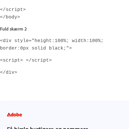
</script>
</body>
Fuld skærm 2
<div style="height:100%; width:100%;
border:0px solid black;">
<script> </script>
</div>