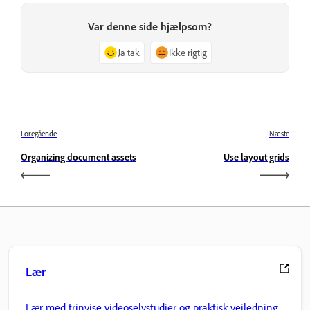
Var denne side hjælpsom?
Ja tak
Ikke rigtig
Foregående
Næste
Organizing document assets
Use layout grids
Lær
Lær med trinvise videoselvstudier og praktisk vejledning