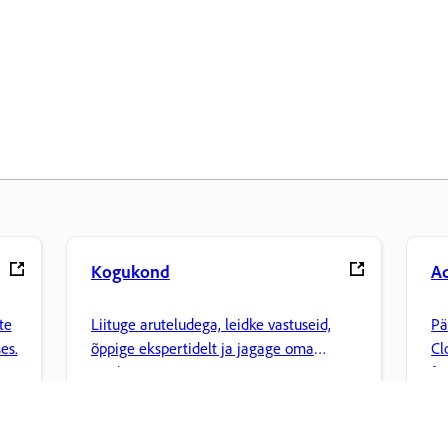
Kogukond
A
te
Liituge aruteludega, leidke vastuseid,
Pä
es.
õppige ekspertidelt ja jagage oma
Cl
teadmisi.
fa