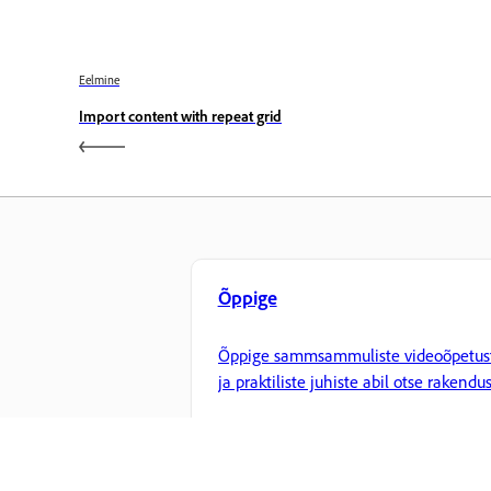
Eelmine
Import content with repeat grid
Õppige
Õppige sammsammuliste videoõpetus
ja praktiliste juhiste abil otse rakendus