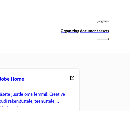
Järgmine
Organizing document assets
dobe Home
äsete juurde oma lemmik Creative
oudi rakendustele, teenustele,
ilihaldusele ja muule.