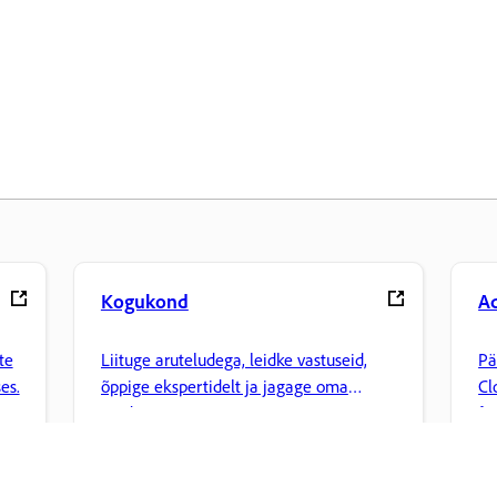
Kogukond
A
te
Liituge aruteludega, leidke vastuseid,
Pä
es.
õppige ekspertidelt ja jagage oma
Cl
teadmisi.
fa