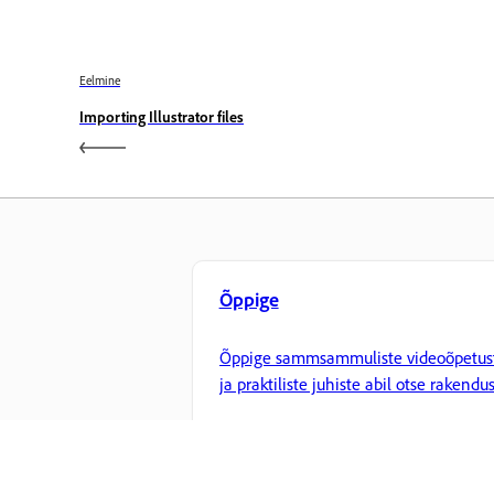
Eelmine
Importing Illustrator files
Õppige
Õppige sammsammuliste videoõpetus
ja praktiliste juhiste abil otse rakendus