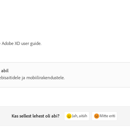
 Adobe XD user guide.
abil
bisaitidele ja mobiilirakendustele.
Kas sellest lehest oli abi?
Jah, aitäh
Mitte eriti