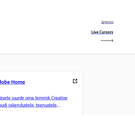
Järgmine
Live Cursors
dobe Home
äsete juurde oma lemmik Creative
oudi rakendustele, teenustele,
ilihaldusele ja muule.