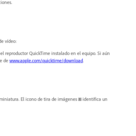
iones.
de vídeo:
el reproductor QuickTime instalado en el equipo. Si aún
me de
ww
w.apple.com/quicktime/download
.
miniatura. El icono de tira de imágenes
identifica un