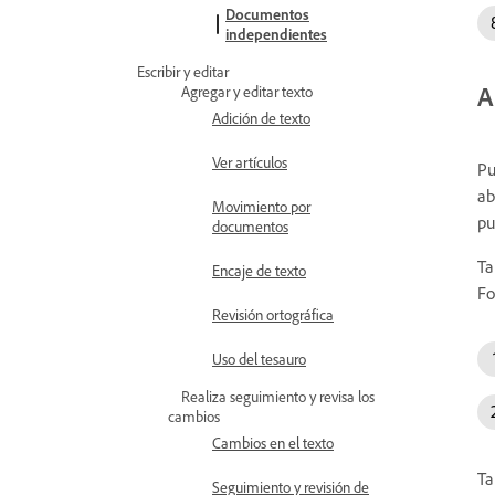
Documentos
independientes
Escribir y editar
A
Agregar y editar texto
Adición de texto
Ver artículos
Pu
ab
Movimiento por
pu
documentos
Ta
Encaje de texto
Fo
Revisión ortográfica
Uso del tesauro
Realiza seguimiento y revisa los
cambios
Cambios en el texto
Ta
Seguimiento y revisión de