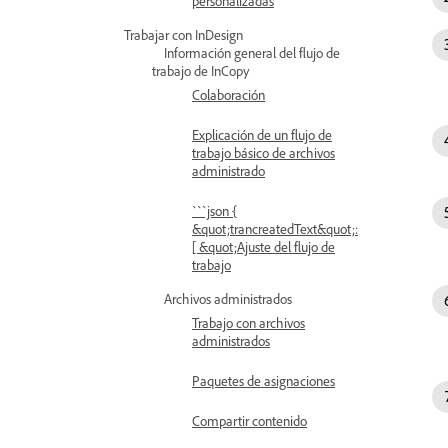
personalizadas
Trabajar con InDesign
Información general del flujo de
trabajo de InCopy
Colaboración
Explicación de un flujo de
trabajo básico de archivos
administrado
```json {
&quot;trancreatedText&quot;:
[ &quot;Ajuste del flujo de
trabajo
Archivos administrados
Trabajo con archivos
administrados
Paquetes de asignaciones
Compartir contenido