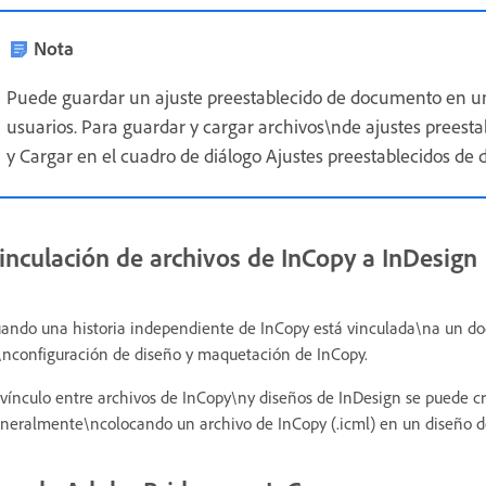
Nota
Puede guardar un ajuste preestablecido de documento en un 
usuarios. Para guardar y cargar archivos\nde ajustes preest
y Cargar en el cuadro de diálogo Ajustes preestablecidos de
inculación de archivos de InCopy a InDesign
ando una historia independiente de InCopy está vinculada\na un do
\nconfiguración de diseño y maquetación de InCopy.
 vínculo entre archivos de InCopy\ny diseños de InDesign se puede c
neralmente\ncolocando un archivo de InCopy (.icml) en un diseño d