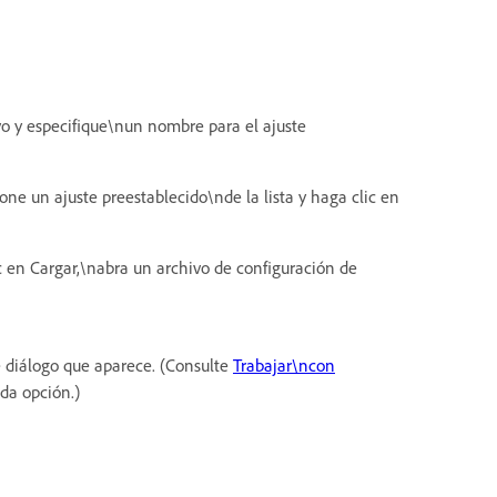
vo y especifique\nun nombre para el ajuste
one un ajuste preestablecido\nde la lista y haga clic en
c en Cargar,\nabra un archivo de configuración de
 diálogo que aparece. (Consulte
Trabajar\ncon
da opción.)