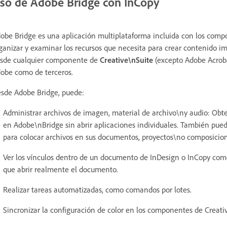
so de Adobe Bridge con InCopy
obe Bridge es una aplicación multiplataforma incluida con los com
ganizar y examinar los recursos que necesita para crear contenido im
sde cualquier componente de
Creative\nSuite
(excepto Adobe Acrobat
obe como de terceros.
sde Adobe Bridge, puede:
Administrar archivos de imagen, material de archivo\ny audio: Obte
en Adobe\nBridge sin abrir aplicaciones individuales. También pue
para colocar archivos en sus documentos, proyectos\no composicion
Ver los vínculos dentro de un documento de InDesign o InCopy com
que abrir realmente el documento.
Realizar tareas automatizadas, como comandos por lotes.
Sincronizar la configuración de color en los componentes de Creativ