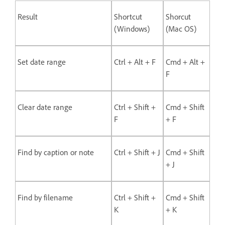
Result
Shortcut
Shorcut
(Windows)
(Mac OS)
Set date range
Ctrl + Alt + F
Cmd + Alt +
F
Clear date range
Ctrl + Shift +
Cmd + Shift
F
+ F
Find by caption or note
Ctrl + Shift + J
Cmd + Shift
+ J
Find by filename
Ctrl + Shift +
Cmd + Shift
K
+ K