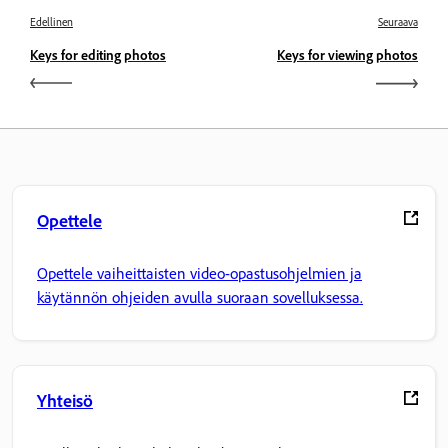
Edellinen
Seuraava
Keys for editing photos
Keys for viewing photos
Opettele
Opettele vaiheittaisten video-opastusohjelmien ja
käytännön ohjeiden avulla suoraan sovelluksessa.
Yhteisö