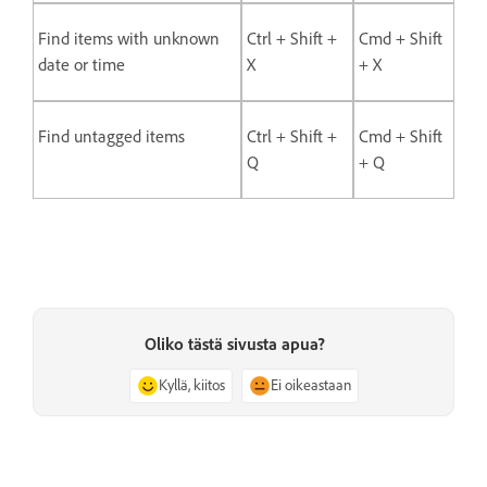
Find items with unknown
Ctrl + Shift +
Cmd + Shift
date or time
X
+ X
Find untagged items
Ctrl + Shift +
Cmd + Shift
Q
+ Q
Oliko tästä sivusta apua?
Kyllä, kiitos
Ei oikeastaan