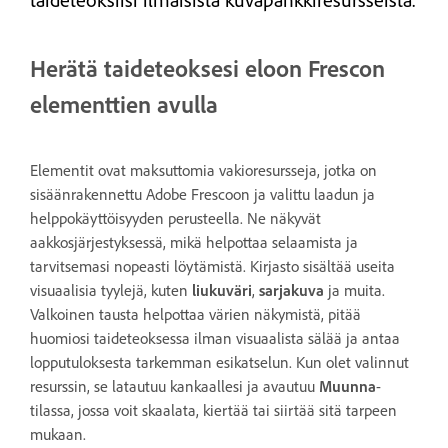
taideteoksiisi ilmaisista kuvapankkiresursseista.
Herätä taideteoksesi eloon Frescon
elementtien avulla
Elementit ovat maksuttomia vakioresursseja, jotka on
sisäänrakennettu Adobe Frescoon ja valittu laadun ja
helppokäyttöisyyden perusteella. Ne näkyvät
aakkosjärjestyksessä, mikä helpottaa selaamista ja
tarvitsemasi nopeasti löytämistä. Kirjasto sisältää useita
visuaalisia tyylejä, kuten
liukuväri
,
sarjakuva
ja muita.
Valkoinen tausta helpottaa värien näkymistä, pitää
huomiosi taideteoksessa ilman visuaalista sälää ja antaa
lopputuloksesta tarkemman esikatselun. Kun olet valinnut
resurssin, se latautuu kankaallesi ja avautuu
Muunna
-
tilassa, jossa voit skaalata, kiertää tai siirtää sitä tarpeen
mukaan.