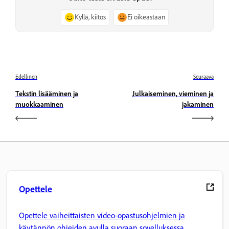
Kyllä, kiitos
Ei oikeastaan
Edellinen
Seuraava
Tekstin lisääminen ja
Julkaiseminen, vieminen ja
muokkaaminen
jakaminen
Opettele
Opettele vaiheittaisten video-opastusohjelmien ja
käytännön ohjeiden avulla suoraan sovelluksessa.