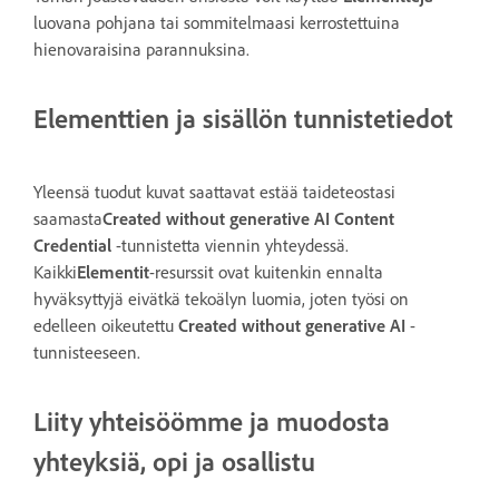
luovana pohjana tai sommitelmaasi kerrostettuina
hienovaraisina parannuksina.
Elementtien ja sisällön tunnistetiedot
Yleensä tuodut kuvat saattavat estää taideteostasi
saamasta
Created without generative AI
Content
Credential
-tunnistetta viennin yhteydessä.
Kaikki
Elementit
-resurssit ovat kuitenkin ennalta
hyväksyttyjä eivätkä tekoälyn luomia, joten työsi on
edelleen oikeutettu
Created without generative AI
-
tunnisteeseen.
Liity yhteisöömme ja muodosta
yhteyksiä, opi ja osallistu