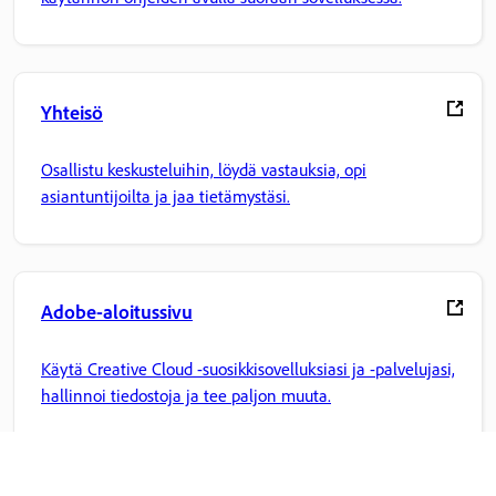
Yhteisö
Osallistu keskusteluihin, löydä vastauksia, opi
asiantuntijoilta ja jaa tietämystäsi.
Adobe-aloitussivu
Käytä Creative Cloud -suosikkisovelluksiasi ja -palvelujasi,
hallinnoi tiedostoja ja tee paljon muuta.