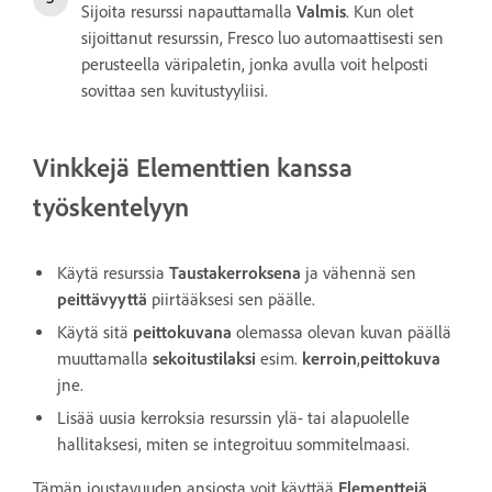
Sijoita resurssi napauttamalla
Valmis
. Kun olet
sijoittanut resurssin, Fresco luo automaattisesti sen
perusteella väripaletin, jonka avulla voit helposti
sovittaa sen kuvitustyyliisi.
Vinkkejä
Elementtien
kanssa
työskentelyyn
Käytä resurssia
Taustakerroksena
ja vähennä sen
peittävyyttä
piirtääksesi sen päälle.
Käytä sitä
peittokuvana
olemassa olevan kuvan päällä
muuttamalla
sekoitustilaksi
esim.
kerroin
,
peittokuva
jne.
Lisää uusia kerroksia resurssin ylä- tai alapuolelle
hallitaksesi, miten se integroituu sommitelmaasi.
Tämän joustavuuden ansiosta voit käyttää
Elementtejä