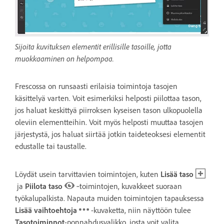
Sijoita kuvituksen elementit erillisille tasoille, jotta
muokkaaminen on helpompaa.
Frescossa on runsaasti erilaisia toimintoja tasojen
käsittelyä varten. Voit esimerkiksi helposti piilottaa tason,
jos haluat keskittyä piirroksen kyseisen tason ulkopuolella
oleviin elementteihin. Voit myös helposti muuttaa tasojen
järjestystä, jos haluat siirtää jotkin taideteoksesi elementit
edustalle tai taustalle.
Löydät usein tarvittavien toimintojen, kuten
Lisää taso
ja
Piilota taso
‑toimintojen, kuvakkeet suoraan
työkalupalkista. Napauta muiden toimintojen tapauksessa
Lisää vaihtoehtoja
-kuvaketta, niin näyttöön tulee
Tasotoiminnot
-ponnahdusvalikko, josta voit valita