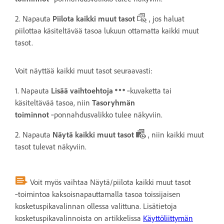
2. Napauta
Piilota kaikki muut tasot
, jos haluat
piilottaa käsiteltävää tasoa lukuun ottamatta kaikki muut
tasot.
Voit näyttää kaikki muut tasot seuraavasti:
1. Napauta
Lisää vaihtoehtoja
‑kuvaketta tai
käsiteltävää tasoa, niin
Tasoryhmän
toiminnot
‑ponnahdusvalikko tulee näkyviin.
2. Napauta
Näytä kaikki muut tasot
, niin kaikki muut
tasot tulevat näkyviin.
Voit myös vaihtaa Näytä/piilota kaikki muut tasot
‑toimintoa kaksoisnapauttamalla tasoa toissijaisen
kosketuspikavalinnan ollessa valittuna. Lisätietoja
kosketuspikavalinnoista on artikkelissa
Käyttöliittymän