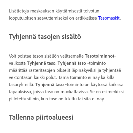
Lisätietoja maskauksen käyttämisestä toivotun
lopputuloksen saavuttamiseksi on artikkelissa
Tasomaskit
.
Tyhjennä tasojen sisältö
Voit poistaa tason sisällön valitsemalla
Tasotoiminnot
-
valikosta
Tyhjennä taso
.
Tyhjennä taso
‑toiminto
määrittää rasteritasojen pikselit läpinäkyviksi ja tyhjentää
vektoritason kaikki polut. Tämä toiminto ei näy kaikilla
tasoryhmillä.
Tyhjennä taso
‑toiminto on käytössä kaikissa
tapauksissa, joissa taso on muokattavissa. Se on esimerkiksi
piilotettu silloin, kun taso on lukittu tai sitä ei näy.
Tallenna piirtoalueesi