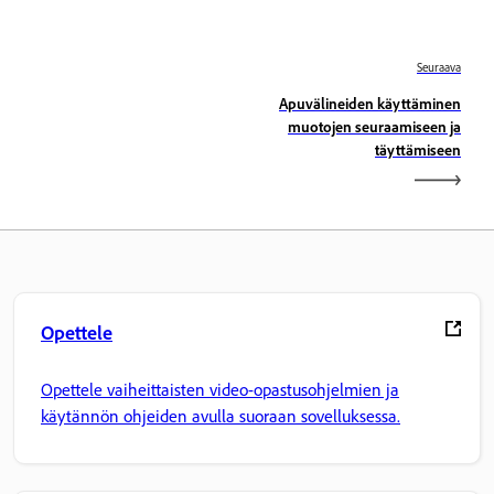
Seuraava
Apuvälineiden käyttäminen
muotojen seuraamiseen ja
täyttämiseen
Opettele
Opettele vaiheittaisten video-opastusohjelmien ja
käytännön ohjeiden avulla suoraan sovelluksessa.