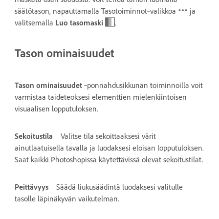
säätötason, napauttamalla Tasotoiminnot‑valikkoa
ja
valitsemalla
Luo tasomaski
.
Tason ominaisuudet
Tason ominaisuudet
‑ponnahdusikkunan toiminnoilla voit
varmistaa taideteoksesi elementtien mielenkiintoisen
visuaalisen lopputuloksen.
Sekoitustila
Valitse tila sekoittaaksesi värit
ainutlaatuisella tavalla ja luodaksesi eloisan lopputuloksen.
Saat kaikki Photoshopissa käytettävissä olevat sekoitustilat.
Peittävyys
Säädä liukusäädintä luodaksesi valitulle
tasolle läpinäkyvän vaikutelman.