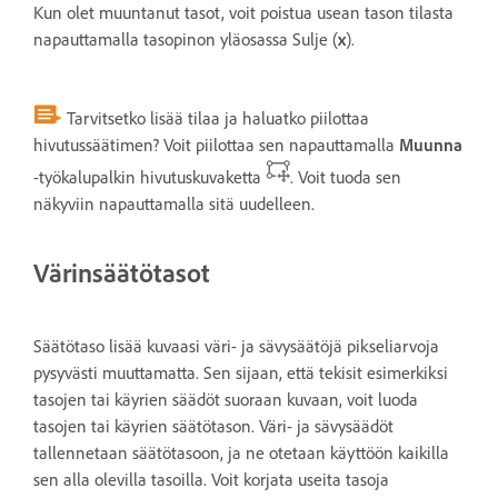
Kun olet muuntanut tasot, voit poistua usean tason tilasta
napauttamalla tasopinon yläosassa Sulje (
x
).
Tarvitsetko lisää tilaa ja haluatko piilottaa
hivutussäätimen? Voit piilottaa sen napauttamalla
Muunna
-työkalupalkin hivutuskuvaketta
. Voit tuoda sen
näkyviin napauttamalla sitä uudelleen.
Värinsäätötasot
Säätötaso lisää kuvaasi väri- ja sävysäätöjä pikseliarvoja
pysyvästi muuttamatta. Sen sijaan, että tekisit esimerkiksi
tasojen tai käyrien säädöt suoraan kuvaan, voit luoda
tasojen tai käyrien säätötason. Väri- ja sävysäädöt
tallennetaan säätötasoon, ja ne otetaan käyttöön kaikilla
sen alla olevilla tasoilla. Voit korjata useita tasoja