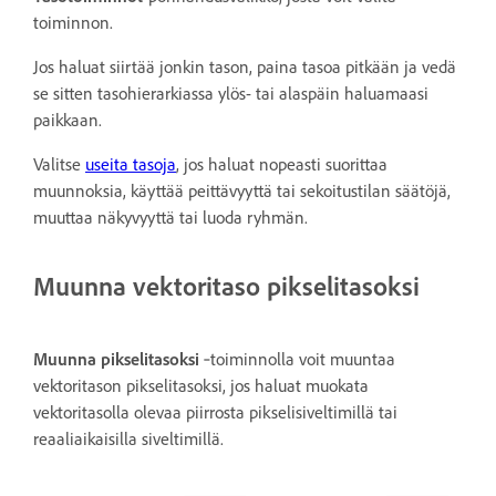
toiminnon.
Jos haluat siirtää jonkin tason, paina tasoa pitkään ja vedä
se sitten tasohierarkiassa ylös- tai alaspäin haluamaasi
paikkaan.
Valitse
useita tasoja
, jos haluat nopeasti suorittaa
muunnoksia, käyttää peittävyyttä tai sekoitustilan säätöjä,
muuttaa näkyvyyttä tai luoda ryhmän.
Muunna vektoritaso pikselitasoksi
Muunna pikselitasoksi
‑toiminnolla voit muuntaa
vektoritason pikselitasoksi, jos haluat muokata
vektoritasolla olevaa piirrosta pikselisiveltimillä tai
reaaliaikaisilla siveltimillä.