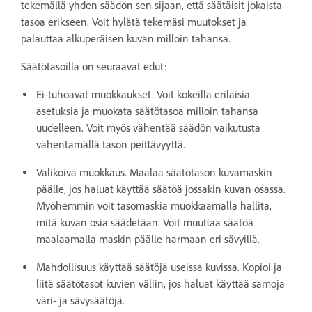
tekemällä yhden säädön sen sijaan, että säätäisit jokaista
tasoa erikseen. Voit hylätä tekemäsi muutokset ja
palauttaa alkuperäisen kuvan milloin tahansa.
Säätötasoilla on seuraavat edut:
Ei-tuhoavat muokkaukset. Voit kokeilla erilaisia
asetuksia ja muokata säätötasoa milloin tahansa
uudelleen. Voit myös vähentää säädön vaikutusta
vähentämällä tason peittävyyttä.
Valikoiva muokkaus. Maalaa säätötason kuvamaskin
päälle, jos haluat käyttää säätöä jossakin kuvan osassa.
Myöhemmin voit tasomaskia muokkaamalla hallita,
mitä kuvan osia säädetään. Voit muuttaa säätöä
maalaamalla maskin päälle harmaan eri sävyillä.
Mahdollisuus käyttää säätöjä useissa kuvissa. Kopioi ja
liitä säätötasot kuvien väliin, jos haluat käyttää samoja
väri- ja sävysäätöjä.