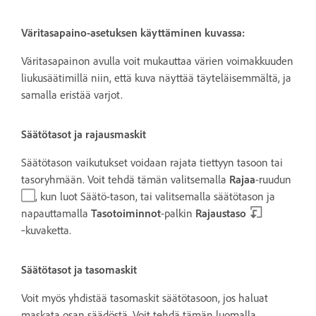
Väritasapaino-asetuksen käyttäminen kuvassa:
Väritasapainon avulla voit mukauttaa värien voimakkuuden
liukusäätimillä niin, että kuva näyttää täyteläisemmältä, ja
samalla
eristää varjot
.
Säätötasot ja rajausmaskit
Säätötason vaikutukset voidaan rajata tiettyyn tasoon tai
tasoryhmään. Voit tehdä tämän valitsemalla
Rajaa
-ruudun
, kun luot Säätö-tason, tai valitsemalla säätötason ja
napauttamalla
Tasotoiminnot
-palkin
Rajaustaso
‑kuvaketta.
Säätötasot ja tasomaskit
Voit myös yhdistää tasomaskit säätötasoon, jos haluat
maskata osan säädöstä. Voit tehdä tämän luomalla