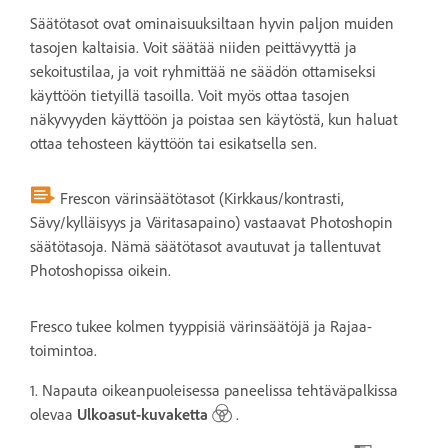
Säätötasot ovat ominaisuuksiltaan hyvin paljon muiden
tasojen kaltaisia. Voit säätää niiden peittävyyttä ja
sekoitustilaa, ja voit ryhmittää ne säädön ottamiseksi
käyttöön tietyillä tasoilla. Voit myös ottaa tasojen
näkyvyyden käyttöön ja poistaa sen käytöstä, kun haluat
ottaa tehosteen käyttöön tai esikatsella sen.
Frescon värinsäätötasot (Kirkkaus/kontrasti,
Sävy/kylläisyys ja Väritasapaino) vastaavat Photoshopin
säätötasoja. Nämä säätötasot avautuvat ja tallentuvat
Photoshopissa oikein.
Fresco tukee kolmen tyyppisiä värinsäätöjä ja Rajaa-
toimintoa.
1. Napauta oikeanpuoleisessa paneelissa tehtäväpalkissa
olevaa
Ulkoasut-kuvaketta
.