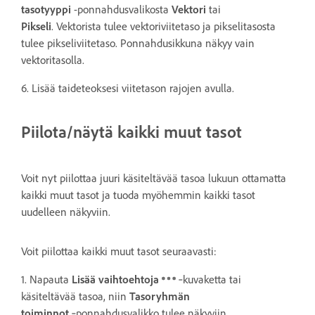
tasotyyppi
-ponnahdusvalikosta
Vektori
tai
Pikseli
. Vektorista tulee vektoriviitetaso ja pikselitasosta
tulee pikseliviitetaso. Ponnahdusikkuna näkyy vain
vektoritasolla.
6. Lisää taideteoksesi viitetason rajojen avulla.
Piilota/näytä kaikki muut tasot
Voit nyt piilottaa juuri käsiteltävää tasoa lukuun ottamatta
kaikki muut tasot ja tuoda myöhemmin kaikki tasot
uudelleen näkyviin.
Voit piilottaa kaikki muut tasot seuraavasti:
1. Napauta
Lisää vaihtoehtoja
‑kuvaketta tai
käsiteltävää tasoa, niin
Tasoryhmän
toiminnot
‑ponnahdusvalikko tulee näkyviin.