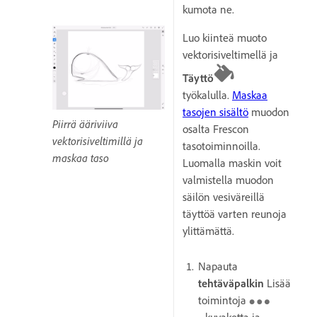
kumota ne.
Luo kiinteä muoto
vektorisiveltimellä ja
Täyttö
työkalulla.
Maskaa
tasojen sisältö
muodon
Piirrä ääriviiva
osalta Frescon
vektorisiveltimillä ja
tasotoiminnoilla.
maskaa taso
Luomalla maskin voit
valmistella muodon
säilön vesiväreillä
täyttöä varten reunoja
ylittämättä.
Napauta
tehtäväpalkin
Lisää
toimintoja