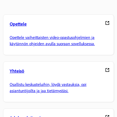
Opettele
Opettele vaiheittaisten video-opastusohjelmien ja
käytännön ohjeiden avulla suoraan sovelluksessa.
Yhteisö
Osallistu keskusteluihin, löydä vastauksia, opi
asiantuntijoilta ja jaa tietämystäsi.