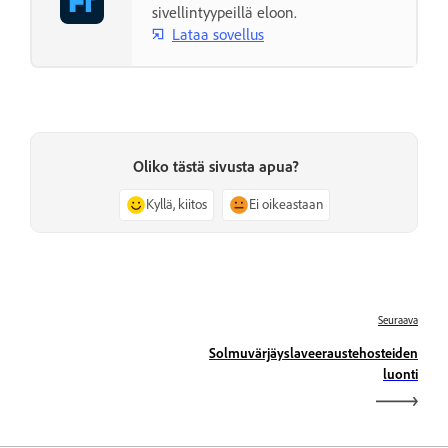
sivellintyypeillä eloon.
Lataa sovellus
Oliko tästä sivusta apua?
Kyllä, kiitos
Ei oikeastaan
Seuraava
Solmuvärjäyslaveeraustehosteiden
luonti