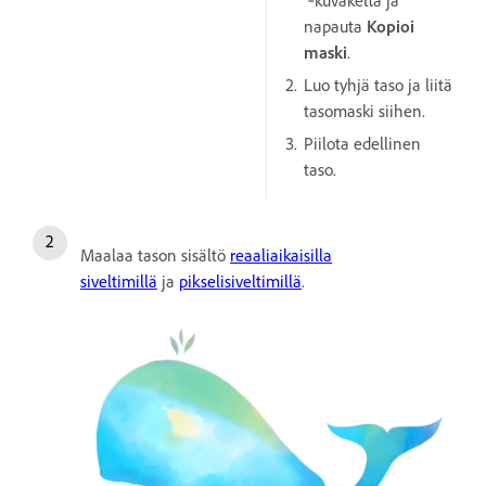
‑kuvaketta ja
napauta
Kopioi
maski
.
Luo tyhjä taso ja liitä
tasomaski siihen.
Piilota edellinen
taso.
Maalaa tason sisältö
reaaliaikaisilla
siveltimillä
ja
pikselisiveltimillä
.