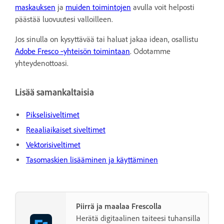
maskauksen
ja
muiden toimintojen
avulla voit helposti
päästää luovuutesi valloilleen.
Jos sinulla on kysyttävää tai haluat jakaa idean, osallistu
Adobe Fresco ‑yhteisön toimintaan
. Odotamme
yhteydenottoasi.
Lisää samankaltaisia
Pikselisiveltimet
Reaaliaikaiset siveltimet
Vektorisiveltimet
Tasomaskien lisääminen ja käyttäminen
Piirrä ja maalaa Frescolla
Herätä digitaalinen taiteesi tuhansilla