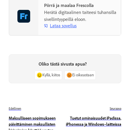
Piirrä ja maalaa Frescolla
Herätä digitaalinen taiteesi tuhansilla
sivellintyypeillä eloon.
Lataa sovellus
Oliko tästä sivusta apua?
Kyllä, kiitos
Ei oikeastaan
Edellinen
Seuraava
Maksulliseen sopimukseen
Tuetut ominaisuudet iPadissa,
päivittäminen maksullisten
iPhonessa ja Windows‑laitteissa