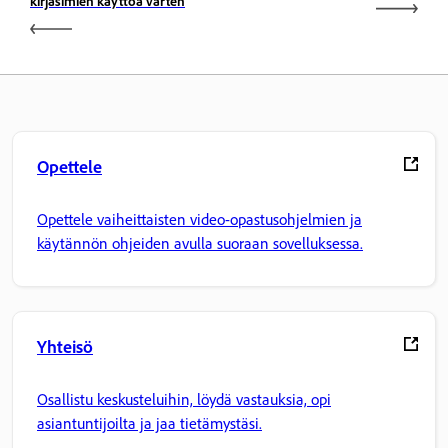
kirjasimien käyttöä varten
Opettele
Opettele vaiheittaisten video-opastusohjelmien ja
käytännön ohjeiden avulla suoraan sovelluksessa.
Yhteisö
Osallistu keskusteluihin, löydä vastauksia, opi
asiantuntijoilta ja jaa tietämystäsi.