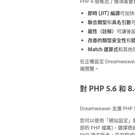
PHP 8 版推出了幾項
即時 (JIT) 編譯
可加快
聯合類型
和
具名引數
屬性（註解）
可讓後
改善的類型安全性
和
Match 運算式
和其他
在正確設定 Dreamweav
端預覽。
對 PHP 5.6 和 
Dreamweaver 支援 PHP 5
您可以使用「網站設定」對話
部的 PHP 檔案)，選擇透過 
PHP 語言版本，設定程式碼提