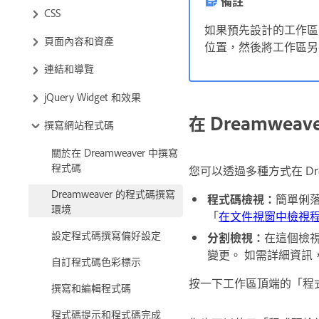
備註
CSS
如果預先設計的工作區
頁面內容和資產
位置，然後將工作區另
連結和導覽
jQuery Widget 和效果
在 Dreamwea
撰寫網站程式碼
關於在 Dreamweaver 中撰寫
程式碼
您可以透過多種方式在 Dre
Dreamweaver 的程式碼撰寫
程式碼檢視：
簡單俐
環境
「
在文件視窗中檢視
設定程式碼撰寫偏好設定
分割檢視：
在這個檢
變更。 如需詳細資訊
自訂程式碼色彩標示
按一下工作區頂端的「程
撰寫和編輯程式碼
程式碼提示和程式碼完成