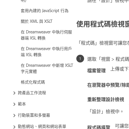
請在「設計」檢視中
套用內建的 JavaScript 行為
關於 XML 與 XSLT
使用程式碼檢視
在 Dreamweaver 中執行伺服
器端 XSL 轉換
「程式碼」檢視窗可讓您
在 Dreamweaver 中執行用戶
端 XSL 轉換
選取「視窗 > 程式
在 Dreamweaver 中新增 XSLT
上傳或下
檔案管理
字元實體
格式化程式碼
在瀏覽器中預覽/除
跨產品工作流程
重新整理設計檢視
範本
「設計」檢視中。
行動裝置和多螢幕
可讓您
動態網站、網頁和網站表單
程式碼導覽