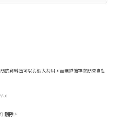
空間的資料庫可以與個人共用，而團隊儲存空間會自動
型。
和
刪除
。