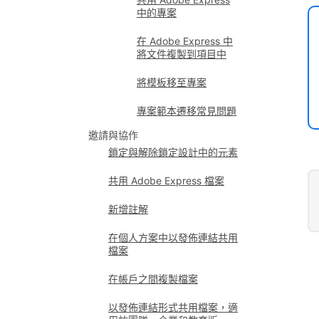
中的專案
在 Adobe Express 中
將文件複製到項目中
將模板移至專案
專案範本遷移常見問題
邀請與協作
鎖定與解除鎖定設計中的元素
共用 Adobe Express 檔案
新增註解
在個人方案中以發佈連結共用
檔案
在帳戶之間複製檔案
以發佈連結形式共用檔案，適