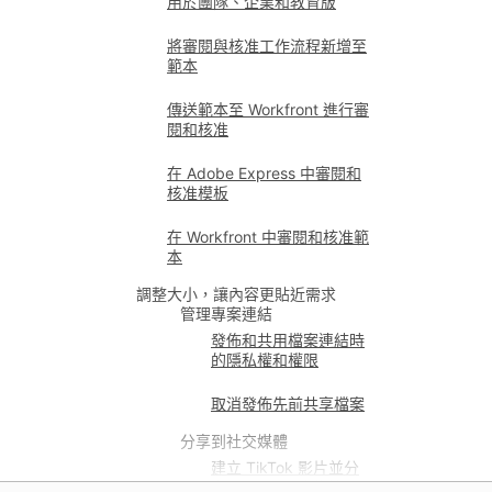
用於團隊、企業和教育版
將審閱與核准工作流程新增至
範本
傳送範本至 Workfront 進行審
閱和核准
在 Adobe Express 中審閱和
核准模板
在 Workfront 中審閱和核准範
本
調整大小，讓內容更貼近需求
管理專案連結
發佈和共用檔案連結時
的隱私權和權限
取消發佈先前共享檔案
分享到社交媒體
建立 TikTok 影片並分
享至 TikTok 廣告管理