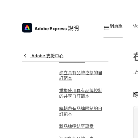
將品牌套用至頁面、影
像和插圖
離開共享品牌
網頁版
Mo
說明
Adobe Express
自訂字型概述
上傳自訂字型
Adobe 支援中心
品牌風格限制
建立具有品牌控制的自
訂範本
重複使用具有品牌控制
的共享自訂範本
編輯帶有品牌限制的自
訂範本
將品牌連結至專案