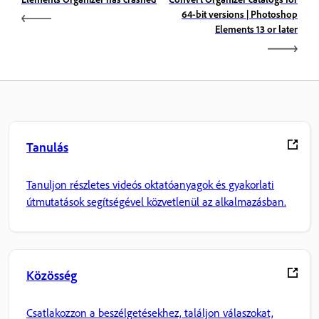
64-bit versions | Photoshop
Elements 13 or later
Tanulás
Tanuljon részletes videós oktatóanyagok és gyakorlati
útmutatások segítségével közvetlenül az alkalmazásban.
Közösség
Csatlakozzon a beszélgetésekhez, találjon válaszokat,