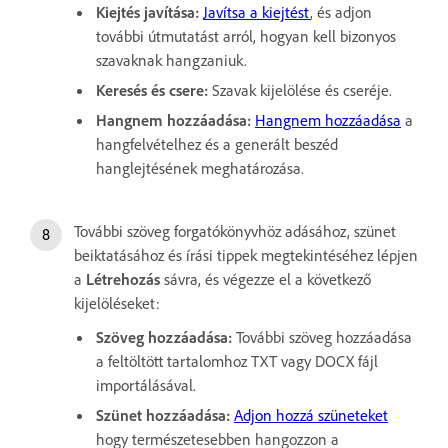
Kiejtés javítása:
Javítsa a kiejtést
, és adjon
további útmutatást arról, hogyan kell bizonyos
szavaknak hangzaniuk.
Keresés és csere:
Szavak kijelölése és cseréje.
Hangnem hozzáadása:
Hangnem hozzáadása
a
hangfelvételhez és a generált beszéd
hanglejtésének meghatározása.
További szöveg forgatókönyvhöz adásához, szünet
beiktatásához és írási tippek megtekintéséhez lépjen
a
Létrehozás
sávra, és végezze el a következő
kijelöléseket:
Szöveg hozzáadása:
További szöveg hozzáadása
a feltöltött tartalomhoz TXT vagy DOCX fájl
importálásával.
Szünet hozzáadása:
Adjon hozzá szüneteket
hogy természetesebben hangozzon a