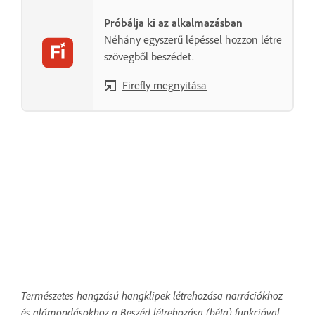
Próbálja ki az alkalmazásban
Néhány egyszerű lépéssel hozzon létre
szövegből beszédet.
Firefly megnyitása
Természetes hangzású hangklipek létrehozása narrációkhoz
és alámondásokhoz a Beszéd létrehozása (béta) funkcióval