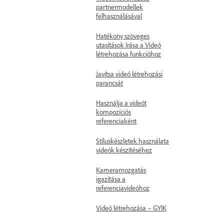
partnermodellek
felhasználásával
Hatékony szöveges
utasítások írása a Videó
létrehozása funkcióhoz
Javítsa videó létrehozási
parancsát
Használja a videót
kompozíciós
referenciaként
Stíluskészletek használata
videók készítéséhez
Kameramozgatás
igazítása a
referenciavideóhoz
Videó létrehozása – GYIK