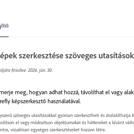
Web
épek szerkesztése szöveges utasítások
oljára frissítve:
2026. jún. 30.
smerje meg, hogyan adhat hozzá, távolíthat el vagy ala
refly képszerkesztő használatával.
yszerű szöveges utasításokkal gyorsan szerkesztheti és átalakíthatja 
volítson el vagy módosítson objektumokat és háttereket a kívánt vált
ntos, vizuálisan egységes szerkesztéseket hozzon létre.