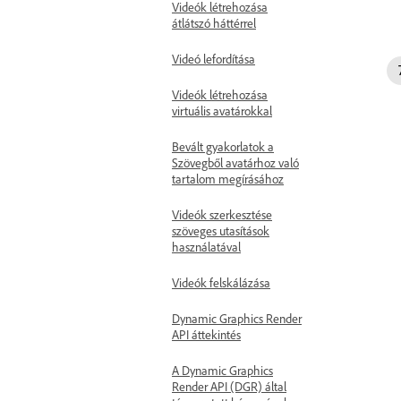
Videók létrehozása
átlátszó háttérrel
Videó lefordítása
Videók létrehozása
virtuális avatárokkal
Bevált gyakorlatok a
Szövegből avatárhoz való
tartalom megírásához
Videók szerkesztése
szöveges utasítások
használatával
Videók felskálázása
Dynamic Graphics Render
API áttekintés
A Dynamic Graphics
Render API (DGR) által