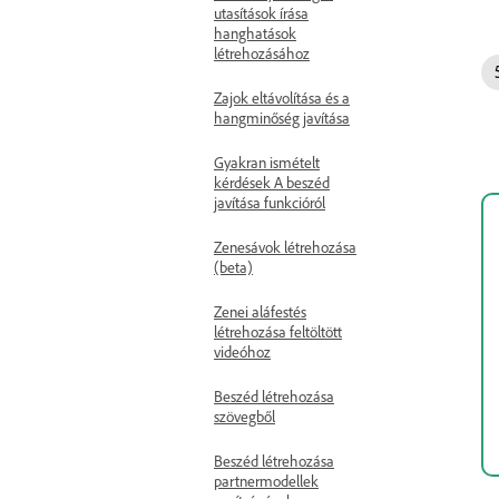
utasítások írása
hanghatások
létrehozásához
Zajok eltávolítása és a
hangminőség javítása
Gyakran ismételt
kérdések A beszéd
javítása funkcióról
Zenesávok létrehozása
(beta)
Zenei aláfestés
létrehozása feltöltött
videóhoz
Beszéd létrehozása
szövegből
Beszéd létrehozása
partnermodellek