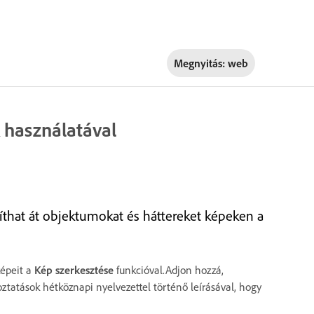
Megnyitás:
web
 használatával
kíthat át objektumokat és háttereket képeken a
képeit a
Kép szerkesztése
funkcióval.Adjon hozzá,
oztatások hétköznapi nyelvezettel történő leírásával, hogy