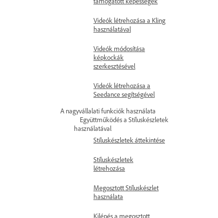
támogatott képességek
Videók létrehozása a Kling
használatával
Videók módosítása
képkockák
szerkesztésével
Videók létrehozása a
Seedance segítségével
A nagyvállalati funkciók használata
Együttműködés a Stíluskészletek
használatával
Stíluskészletek áttekintése
Stíluskészletek
létrehozása
Megosztott Stíluskészlet
használata
Kilépés a megosztott