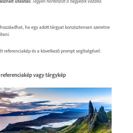
asznált utasítás:
Tegyen hortenziát a negyedik vázába.
 hozzáadhat, ha egy adott tárgyat konzisztensen szeretne
ítani.
t referenciakép és a következő prompt segítségével:
. referenciakép vagy tárgykép