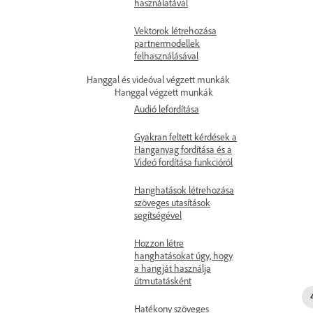
használatával
Vektorok létrehozása
partnermodellek
felhasználásával
Hanggal és videóval végzett munkák
Hanggal végzett munkák
Audió lefordítása
Gyakran feltett kérdések a
Hanganyag fordítása és a
Videó fordítása funkcióról
Hanghatások létrehozása
szöveges utasítások
segítségével
Hozzon létre
hanghatásokat úgy, hogy
a hangját használja
útmutatásként
Hatékony szöveges