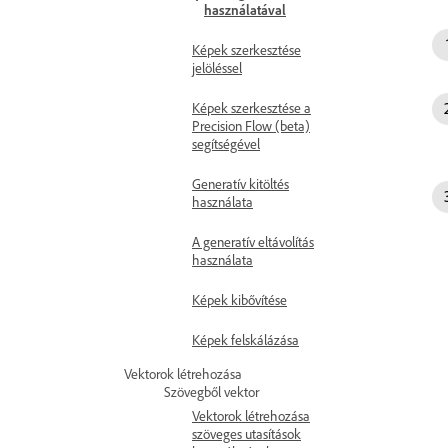
használatával
Képek szerkesztése
jelöléssel
Képek szerkesztése a
Precision Flow (beta)
segítségével
Generatív kitöltés
használata
A generatív eltávolítás
használata
Képek kibővítése
Képek felskálázása
Vektorok létrehozása
Szövegből vektor
Vektorok létrehozása
szöveges utasítások