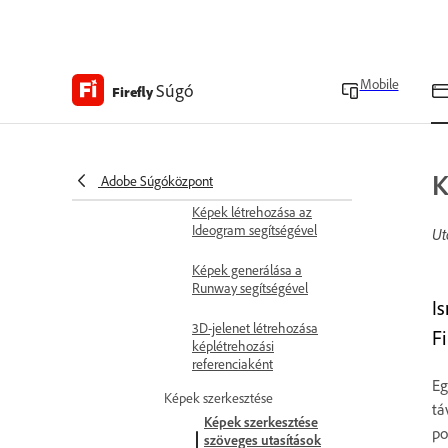
Képek létrehozása a
Gemini segítségével
Mobile
Súgó
Firefly
Kép létrehozása a GPT
Image használatával
Képek létrehozása az
Imagen segítségével
K
Adobe Súgóközpont
Képek létrehozása az
Ideogram segítségével
Ut
Képek generálása a
Runway segítségével
I
3D-jelenet létrehozása
Fi
képlétrehozási
referenciaként
Eg
Képek szerkesztése
tá
Képek szerkesztése
po
szöveges utasítások