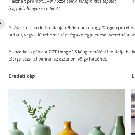
Használt prompt:
„Adj hozzá élénk, virágmintás tapétát,
H
hogy felvillanyozza a teret.”
A választott modellek alapján
Referencia-
vagy
Tárgyképeket
is
tartani, vagy a létrehozott kép végső megjelenését szeretné alak
A következő példa a
GPT Image 1.5
képgenerálását mutatja be ké
„Sárga váza tulipánnal az asztalon, völgy háttérrel.”
Eredeti kép
1