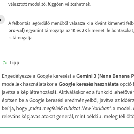
választott modelltől függően változhatnak.
A felbontás legördülő menüből válassza ki a kívánt kimeneti felb
pro-val)
egyaránt támogatja az
1K
és
2K
kimeneti felbontásokat
is támogatja.
Tipp
Engedélyezze a Google keresést a
Gemini 3 (Nana Banana P
modellek használatakor a
Google keresés használata
opció 
javítsa a kép létrehozását. Aktiváláskor ez a funkció lehetőv
építsen be a Google keresési eredményeiből, javítva az időérz
beírja, hogy „
mára megfelelő ruházat New Yorkban
”, a modell 
releváns képjavaslatokat generál, mint például meleg téli öltö