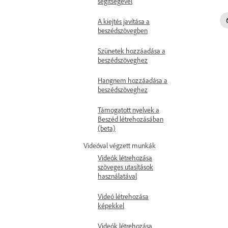
segítségével
A kiejtés javítása a
beszédszövegben
Szünetek hozzáadása a
beszédszöveghez
Hangnem hozzáadása a
beszédszöveghez
Támogatott nyelvek a
Beszéd létrehozásában
(beta)
Videóval végzett munkák
Videók létrehozása
szöveges utasítások
használatával
Videó létrehozása
képekkel
Videók létrehozása