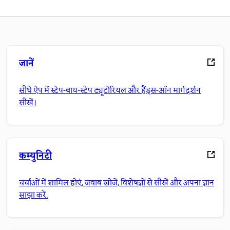
जानें
सीधे ऐप में स्टेप-बाय-स्टेप ट्यूटोरियल और हैंड्स-ऑन मार्गदर्शन
सीखें।
कम्युनिटी
चर्चाओं में शामिल होएं, जवाब खोजें, विशेषज्ञों से सीखें और अपना ज्ञान
साझा करें.