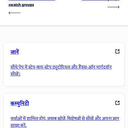
swatch groups
जानें
सीधे ऐप में स्टेप-बाय-स्टेप ट्यूटोरियल और हैंड्स-ऑन मार्गदर्शन
सीखें।
कम्युनिटी
चर्चाओं में शामिल होएं, जवाब खोजें, विशेषज्ञों से सीखें और अपना ज्ञान
साझा करें.