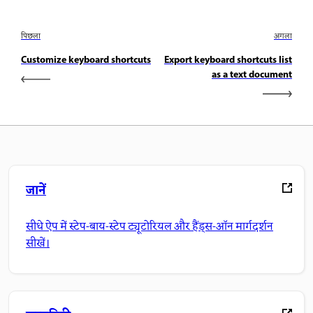
पिछला
अगला
Customize keyboard shortcuts
Export keyboard shortcuts list
as a text document
जानें
सीधे ऐप में स्टेप-बाय-स्टेप ट्यूटोरियल और हैंड्स-ऑन मार्गदर्शन
सीखें।