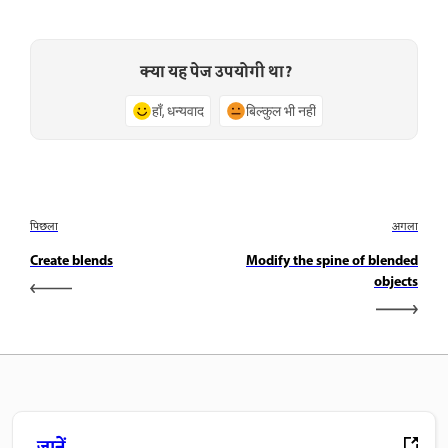
क्या यह पेज उपयोगी था?
हाँ, धन्यवाद
बिल्कुल भी नहीं
पिछला
अगला
Create blends
Modify the spine of blended
objects