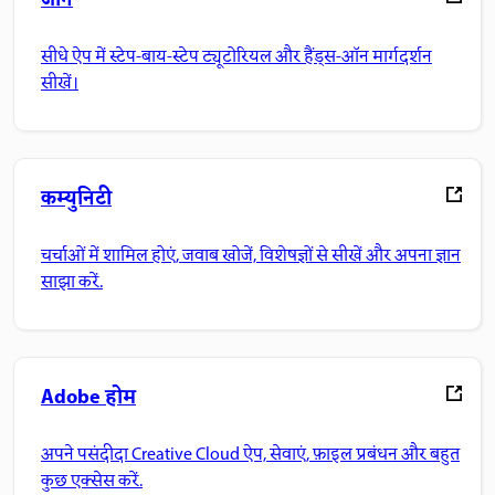
जानें
सीधे ऐप में स्टेप-बाय-स्टेप ट्यूटोरियल और हैंड्स-ऑन मार्गदर्शन
सीखें।
कम्युनिटी
चर्चाओं में शामिल होएं, जवाब खोजें, विशेषज्ञों से सीखें और अपना ज्ञान
साझा करें.
Adobe होम
अपने पसंदीदा Creative Cloud ऐप, सेवाएं, फ़ाइल प्रबंधन और बहुत
कुछ एक्सेस करें.