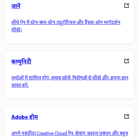
जानें
सीधे ऐप में स्टेप-बाय-स्टेप ट्यूटोरियल और हैंड्स-ऑन मार्गदर्शन
सीखें।
कम्युनिटी
चर्चाओं में शामिल होएं, जवाब खोजें, विशेषज्ञों से सीखें और अपना ज्ञान
साझा करें.
Adobe होम
अपने पसंदीदा Creative Cloud ऐप, सेवाएं, फ़ाइल प्रबंधन और बहुत