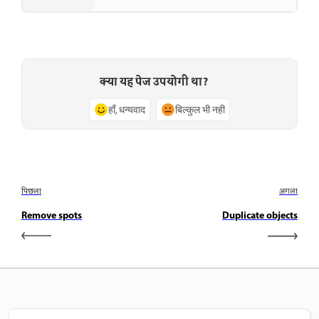
क्या यह पेज उपयोगी था?
हाँ, धन्यवाद
बिल्कुल भी नहीं
पिछला
अगला
Remove spots
Duplicate objects