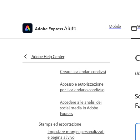
Aggiungere menzioni
social nei tuoi post sui
social media
Pianifica e gestisci i post
Mobile
Aiuto
Adobe Express
Specifiche dei media per il
modulo di pianificazione
dei contenuti
Panoramica del
C
Adobe Help Center
Pianificatore dei contenuti
Creare i calendari condivisi
Ul
Accesso e autorizzazione
per il calendario condiviso
S
Accedere alle analisi dei
F
social media in Adobe
Express
Stampa ed esportazione
Impostare margini personalizzati
e pagina al vivo