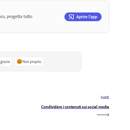
hio, progetta tutto
Aprire l’app
 grazie
Non proprio
Avanti
Condividere i contenuti sui social media