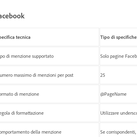
acebook
pecifica tecnica
Tipo di specifiche
ipo di menzione supportato
Solo pagine Face
umero massimo di menzioni per post
25
ormato di menzione
@PageName
egola di formattazione
Utilizzare undersco
omportamento della menzione
Se corrispondenti