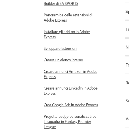
Builder di EA SPORTS
S
Panoramica delle estensioni di
Adobe Express
T
Installare gli add-on in Adobe
Express
N
Sviluppare Estensioni
Creare un elenco interno
F
Creare annunci Amazon in Adobe
Express
R
Creare annunci LinkedIn in Adobe
Express
S
Crea Google Ads in Adobe Express
Progetta badge personalizzati per
V
la squadra in Fantasy Premier
League