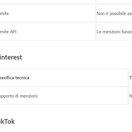
imite
Non è possibile as
imite API
Le menzioni funzi
interest
pecifica tecnica
T
upporto di menzioni
N
ikTok