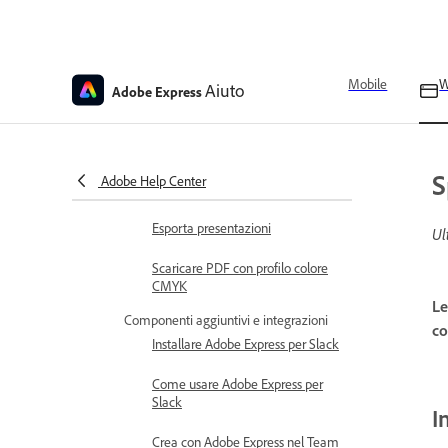
Express
Stampa ed esportazione
Impostare margini personalizzati
Mobile
Aiuto
e pagina al vivo
Adobe Express
Stampare le progettazioni in
Adobe Express
S
Adobe Help Center
Stampare e ordinare i progetti
Esporta presentazioni
Ul
Scaricare PDF con profilo colore
CMYK
Le
Componenti aggiuntivi e integrazioni
co
Installare Adobe Express per Slack
Come usare Adobe Express per
Slack
I
Crea con Adobe Express nel Team