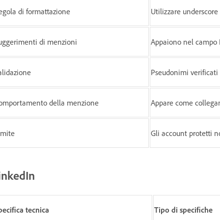
egola di formattazione
Utilizzare underscore 
uggerimenti di menzioni
Appaiono nel campo
alidazione
Pseudonimi verificati 
omportamento della menzione
Appare come collegame
imite
Gli account protetti 
inkedIn
pecifica tecnica
Tipo di specifiche