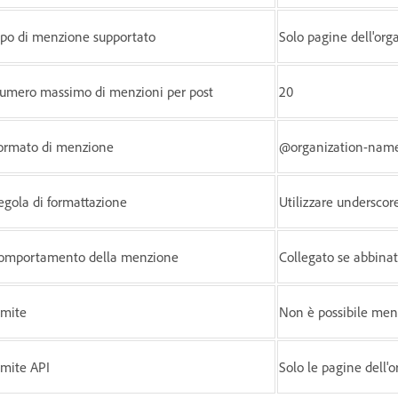
ipo di menzione supportato
Solo pagine dell'org
umero massimo di menzioni per post
20
ormato di menzione
@organization-nam
egola di formattazione
Utilizzare underscore
omportamento della menzione
Collegato se abbina
imite
Non è possibile menz
imite API
Solo le pagine dell'