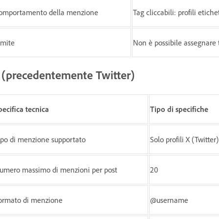
omportamento della menzione
Tag cliccabili: profili etich
imite
Non è possibile assegnare ta
 (precedentemente Twitter)
pecifica tecnica
Tipo di specifiche
ipo di menzione supportato
Solo profili X (Twitter
umero massimo di menzioni per post
20
ormato di menzione
@username