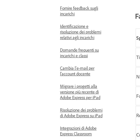
Fornire feedback sugli
incarichi
F
Identificazione e
risoluzione dei problemi
relativi agli incarichi
S
Domande frequenti su
incarichi e classi
T
Cambia l’e-mail per
l'account docente
N
Migrare i progetti alla
versione più recente di
F
Adobe Express per iPad
Risoluzione dei problemi
R
di Adobe Express su iPad
Integrazioni di Adobe
Express Classroom
C