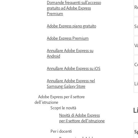
Domande frequenti sull’accesso
R
gratuito ad Adobe Express
Premium
Adobe Express piano gratuito
S
Adobe Express Premium
V
Annullare Adobe Express su
Android
C
Annullare Adobe Express su iOS
Annullare Adobe Express nel
L
Samsung Galaxy Store
Adobe Express per il settore
dell’istruzione
Scopri le novità
L
Novità di Adobe Express
per il settore dell’istruzione
Per i docenti
S