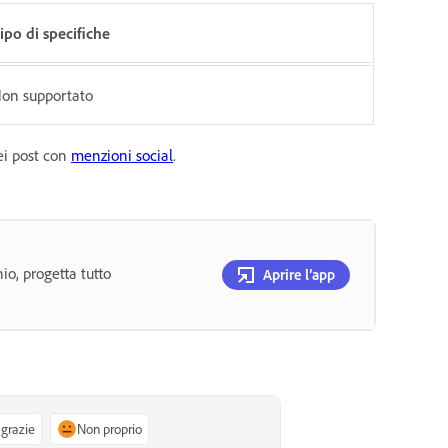
ipo di specifiche
on supportato
ei post con
menzioni social
.
hio, progetta tutto
Aprire l’app
 grazie
Non proprio