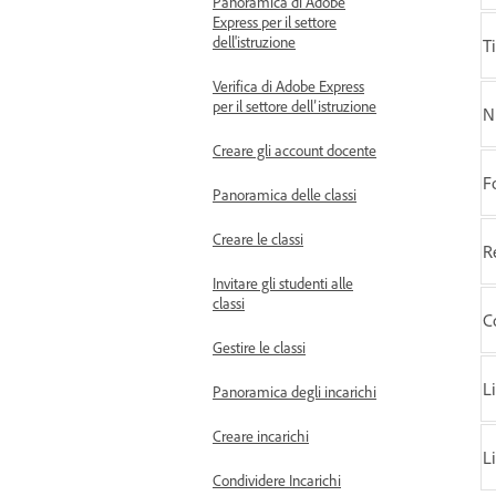
Panoramica di Adobe
Express per il settore
dell'istruzione
T
Verifica di Adobe Express
per il settore dell’istruzione
N
Creare gli account docente
F
Panoramica delle classi
Creare le classi
R
Invitare gli studenti alle
classi
C
Gestire le classi
L
Panoramica degli incarichi
Creare incarichi
L
Condividere Incarichi