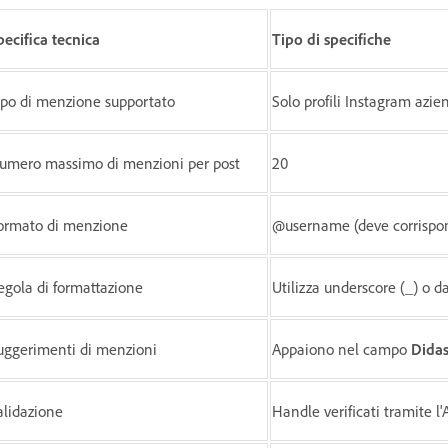
pecifica tecnica
Tipo di specifiche
ipo di menzione supportato
Solo profili Instagram azien
umero massimo di menzioni per post
20
ormato di menzione
@username (deve corrispon
egola di formattazione
Utilizza underscore (_) o 
uggerimenti di menzioni
Appaiono nel campo
Didas
alidazione
Handle verificati tramite l