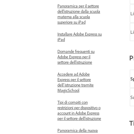
Panoramica per il settore
dell'istruzione dalla scuola
L
materna alla scuola
superiore su iPad
L
Installare Adobe Express su
iPad
Domande frequenti su
P
Adobe Express per il
settore dell'istruzione
Accedere ad Adobe
S
Express per il settore
dell’istruzione tramite
MagicSchool
S
Tipi di compiti con
restrizioni per dispositivo o
account in Adobe Express
per il settore dell'istruzione
T
Panoramica della nuova