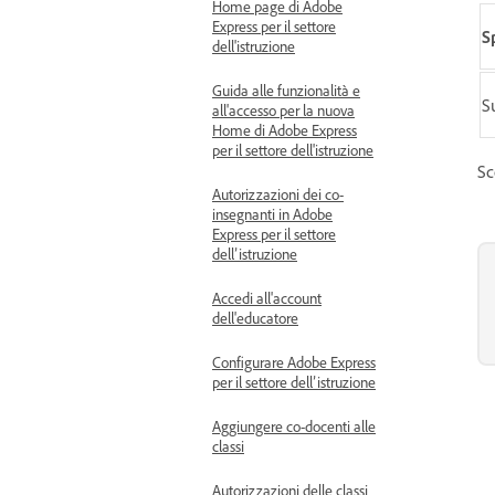
Home page di Adobe
Express per il settore
S
dell'istruzione
Guida alle funzionalità e
S
all'accesso per la nuova
Home di Adobe Express
per il settore dell'istruzione
Sc
Autorizzazioni dei co-
insegnanti in Adobe
Express per il settore
dell’istruzione
Accedi all'account
dell'educatore
Configurare Adobe Express
per il settore dell’istruzione
Aggiungere co-docenti alle
classi
Autorizzazioni delle classi