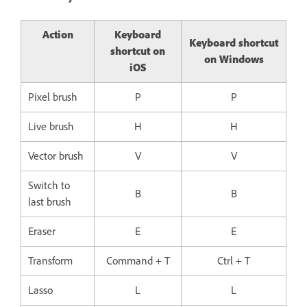
Action
Keyboard
Keyboard shortcut
shortcut on
on Windows
iOS
Pixel brush
P
P
Live brush
H
H
Vector brush
V
V
Switch to
B
B
last brush
Eraser
E
E
Transform
Command + T
Ctrl + T
Lasso
L
L