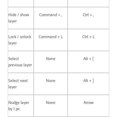
Hide / show
Command + ,
Ctrl + ,
layer
Lock / unlock
Command + L
Ctrl + L
layer
Select
None
Alt + [
previous layer
Select next
None
Alt + ]
layer
Nudge layer
None
Arrow
by 1 px