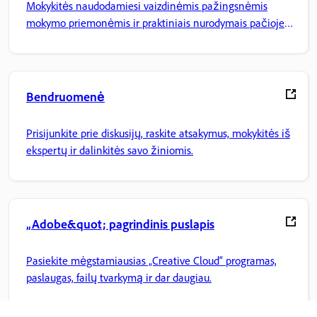
Mokykitės naudodamiesi vaizdinėmis pažingsnėmis
mokymo priemonėmis ir praktiniais nurodymais pačioje
programoje.
Bendruomenė
Prisijunkite prie diskusijų, raskite atsakymus, mokykitės iš
ekspertų ir dalinkitės savo žiniomis.
„Adobe&quot; pagrindinis puslapis
Pasiekite mėgstamiausias „Creative Cloud“ programas,
paslaugas, failų tvarkymą ir dar daugiau.