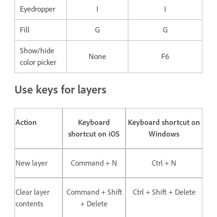
Eyedropper
I
I
Fill
G
G
Show/hide
None
F6
color picker
Use keys for layers
Action
Keyboard
Keyboard shortcut on
shortcut on iOS
Windows
New layer
Command + N
Ctrl + N
Clear layer
Command + Shift
Ctrl + Shift + Delete
contents
+ Delete