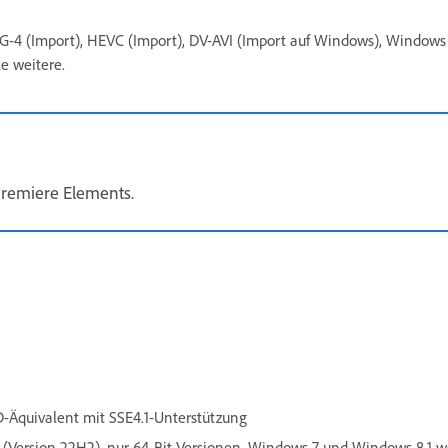
-4 (Import), HEVC (Import), DV-AVI (Import auf Windows), Windows 
e weitere.
Premiere Elements.
D-Äquivalent mit SSE4.1-Unterstützung
(Version 22H2), nur 64-Bit-Versionen. Windows 7 und Windows 8.1 w