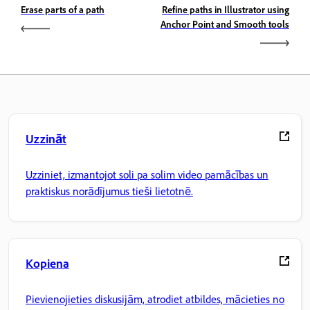
Erase parts of a path
Refine paths in Illustrator using
Anchor Point and Smooth tools
Uzzināt
Uzziniet, izmantojot soli pa solim video pamācības un
praktiskus norādījumus tieši lietotnē.
Kopiena
Pievienojieties diskusijām, atrodiet atbildes, mācieties no