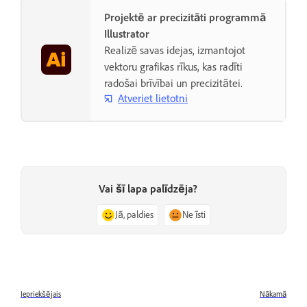
Projektē ar precizitāti programmā
Illustrator
Realizē savas idejas, izmantojot
vektoru grafikas rīkus, kas radīti
radošai brīvībai un precizitātei.
Atveriet lietotni
Vai šī lapa palīdzēja?
Jā, paldies
Ne īsti
Iepriekšējais
Nākamā