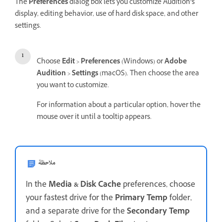
The
Preferences
dialog box lets you customize Audition’s
display, editing behavior, use of hard disk space, and other
settings.
Choose
Edit
>
Preferences
(Windows) or
Adobe
Audition
>
Settings
(macOS). Then choose the area
you want to customize.
For information about a particular option, hover the
mouse over it until a tooltip appears.
ملاحظة
In the
Media & Disk Cache
preferences, choose
your fastest drive for the
Primary Temp
folder,
and a separate drive for the
Secondary Temp