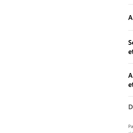
A
S
e
A
e
D
Pa