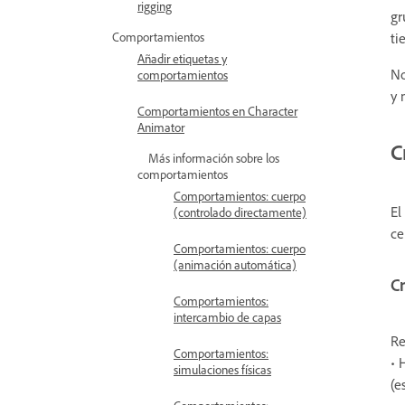
rigging
gr
ti
Comportamientos
Añadir etiquetas y
No
comportamientos
y 
Comportamientos en Character
Animator
C
Más información sobre los
comportamientos
Comportamientos: cuerpo
El
(controlado directamente)
ce
Comportamientos: cuerpo
(animación automática)
C
Comportamientos:
intercambio de capas
Re
Comportamientos:
• 
simulaciones físicas
(e