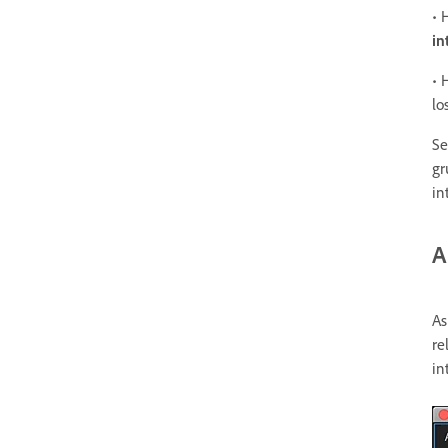
• 
in
• 
lo
Se
gr
in
A
As
re
in