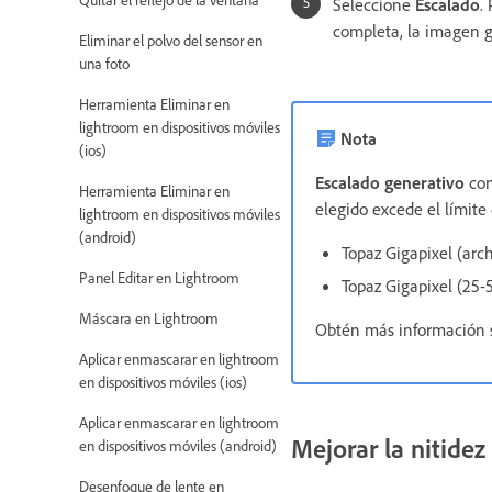
Seleccione
Escalado
.
completa, la imagen ge
Eliminar el polvo del sensor en
una foto
Herramienta Eliminar en
lightroom en dispositivos móviles
Nota
(ios)
Escalado generativo
con
Herramienta Eliminar en
elegido excede el límit
lightroom en dispositivos móviles
(android)
Topaz Gigapixel (arc
Panel Editar en Lightroom
Topaz Gigapixel (25-
Máscara en Lightroom
Obtén más información
Aplicar enmascarar en lightroom
en dispositivos móviles (ios)
Aplicar enmascarar en lightroom
Mejorar la nitide
en dispositivos móviles (android)
Desenfoque de lente en