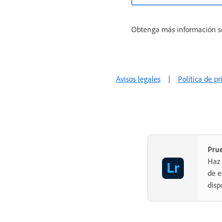
Obtenga más información 
Avisos legales
|
Política de p
Pru
Haz 
de e
disp