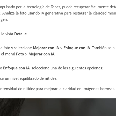
impulsado por la tecnología de Topaz, puede recuperar fácilmente de
z. Analiza la foto usando IA generativa para restaurar la claridad mien
magen.
 la vista
Detalle
.
la foto y seleccione
Mejorar con IA
>
Enfoque con IA
. También se p
 el menú
Foto
>
Mejorar con IA
.
go
Enfoque con IA
, seleccione una de las siguientes opciones:
ica
un nivel equilibrado de nitidez.
intensidad de nitidez para mejorar la claridad en imágenes borrosas.