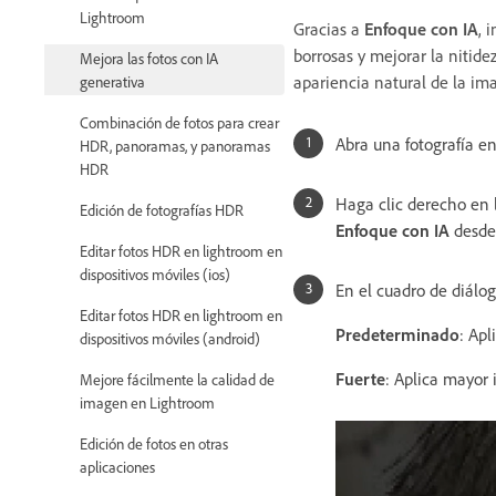
Lightroom
Gracias a
Enfoque con IA
, 
borrosas y mejorar la nitide
Mejora las fotos con IA
apariencia natural de la i
generativa
Combinación de fotos para crear
Abra una fotografía en
HDR, panoramas, y panoramas
HDR
Haga clic derecho en 
Edición de fotografías HDR
Enfoque con IA
desde
Editar fotos HDR en lightroom en
dispositivos móviles (ios)
En el cuadro de diálo
Editar fotos HDR en lightroom en
Predeterminado
: Apl
dispositivos móviles (android)
Fuerte
: Aplica mayor 
Mejore fácilmente la calidad de
imagen en Lightroom
Edición de fotos en otras
aplicaciones