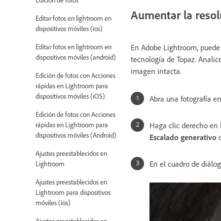
Aumentar la resol
Editar fotos en lightroom en
dispositivos móviles (ios)
Editar fotos en lightroom en
En Adobe Lightroom, puede m
dispositivos móviles (android)
tecnología de Topaz. Analice
imagen intacta.
Edición de fotos con Acciones
rápidas en Lightroom para
dispositivos móviles (iOS)
Abra una fotografía en
Edición de fotos con Acciones
rápidas en Lightroom para
Haga clic derecho en 
dispositivos móviles (Android)
Escalado generativo
d
Ajustes preestablecidos en
En el cuadro de diálo
Lightroom
Ajustes preestablecidos en
Lightroom para dispositivos
móviles (ios)
Ajustes preestablecidos en