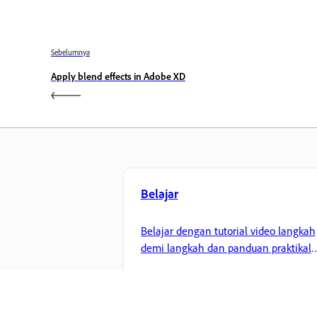
Sebelumnya
Apply blend effects in Adobe XD
Belajar
Belajar dengan tutorial video langkah
demi langkah dan panduan praktikal
terus dalam aplikasi.