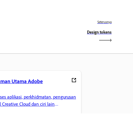
Seterusnya
Design tokens
aman Utama Adobe
ses aplikasi, perkhidmatan, pengurusan
il Creative Cloud dan ciri lain
gemaran anda.