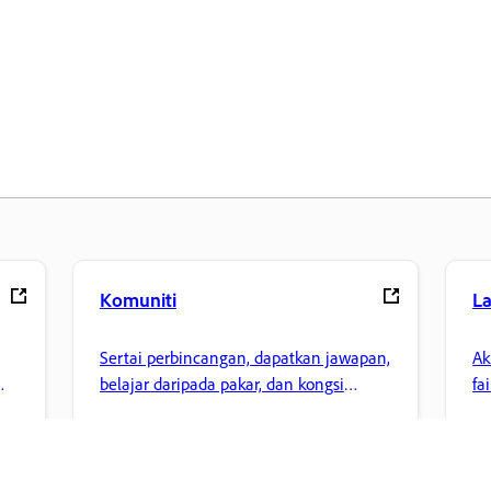
Komuniti
L
Sertai perbincangan, dapatkan jawapan,
Ak
belajar daripada pakar, dan kongsi
fa
pengetahuan anda.
ke