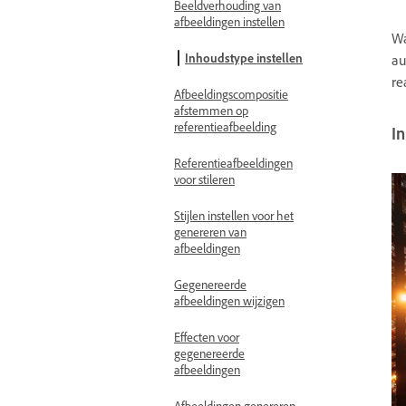
Beeldverhouding van
afbeeldingen instellen
Wa
Inhoudstype instellen
au
re
Afbeeldingscompositie
afstemmen op
referentieafbeelding
I
Referentieafbeeldingen
voor stileren
Stijlen instellen voor het
genereren van
afbeeldingen
Gegenereerde
afbeeldingen wijzigen
Effecten voor
gegenereerde
afbeeldingen
Afbeeldingen genereren