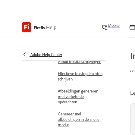
Open de app
Adobe Firefly openen
Mobile
Help
Firefly
Overzicht van firefly-
werkruimte
Werken met afbeeldingen
Afbeeldingen genereren
I
Adobe Help Center
Afbeeldingen genereren
vanuit tekstbeschrijvingen
La
Effectieve tekstopdrachten
schrijven
Afbeeldingen genereren
Le
met verbeterde
opdrachten
Genereer snel
afbeeldingen in de snelle
modus