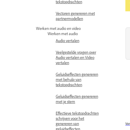
tekstopdrachten
Vectoren genereren met
partnermodellen
Werken met audio en video
Werken met audio
Audio vertalen
Veelgestelde vragen over
Audio vertalen en Video
vertalen
Geluidseffecten genereren
met behulp van
tekstopdrachten
Geluidseffecten genereren
met je stem
Effectieve tekstopdrachten
schrijven voor het
genereren van
Vor
geluidseffecten