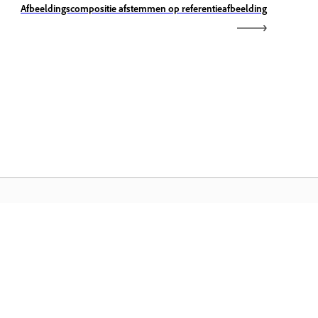
Afbeeldingscompositie afstemmen op referentieafbeelding
dobe Home
ijg toegang tot uw favoriete Creative
oud-apps, services, bestandsbeheer en
er.