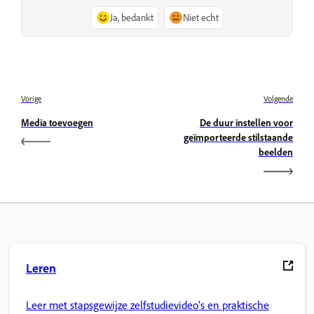
Ja, bedankt
Niet echt
Vorige
Volgende
Media toevoegen
De duur instellen voor
geïmporteerde stilstaande
beelden
Leren
Leer met stapsgewijze zelfstudievideo's en praktische