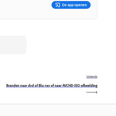
De app openen
Volgende
Branden naar dvd of Blu-ray of naar AVCHD-ISO-afbeelding