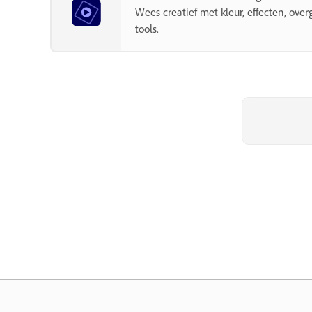
Wees creatief met kleur, effecten, over
tools.