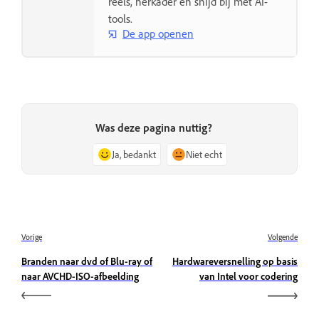
reels, herkader en snijd bij met AI-
tools.
De app openen
Was deze pagina nuttig?
Ja, bedankt
Niet echt
Vorige
Volgende
Branden naar dvd of Blu-ray of
Hardwareversnelling op basis
naar AVCHD-ISO-afbeelding
van Intel voor codering