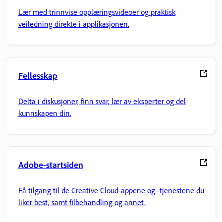
Lær med trinnvise opplæringsvideoer og praktisk
veiledning direkte i applikasjonen.
Fellesskap
Delta i diskusjoner, finn svar, lær av eksperter og del
kunnskapen din.
Adobe-startsiden
Få tilgang til de Creative Cloud-appene og -tjenestene du
liker best, samt filbehandling og annet.