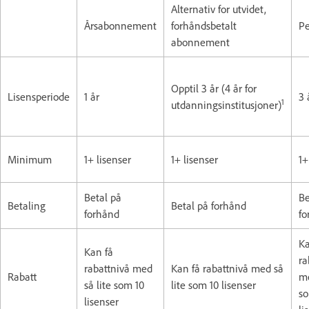
Alternativ for utvidet,
Årsabonnement
forhåndsbetalt
Pe
abonnement
Opptil 3 år (4 år for
Lisensperiode
1 år
3 
1
utdanningsinstitusjoner)
Minimum
1+ lisenser
1+ lisenser
1+
Betal på
Be
Betaling
Betal på forhånd
forhånd
fo
Ka
Kan få
ra
rabattnivå med
Kan få rabattnivå med så
Rabatt
me
så lite som 10
lite som 10 lisenser
so
lisenser