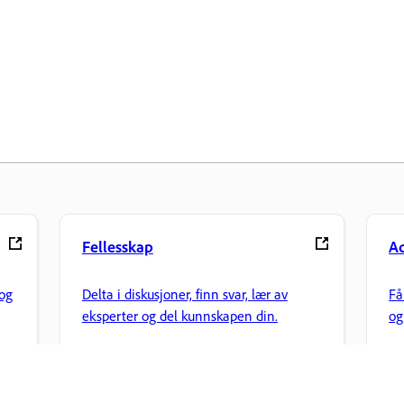
Fellesskap
Ad
og
Delta i diskusjoner, finn svar, lær av
Få
eksperter og del kunnskapen din.
og
fi