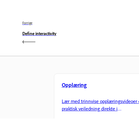
Forrige
Define interactivity
Opplæring
Lær med trinnvise opplæringsvideoer 
praktisk veiledning direkte i
applikasjonen.