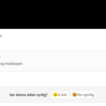
e.
D
 og mobilapper.
Var denne siden nyttig?
Ja takk
Ikke egentlig