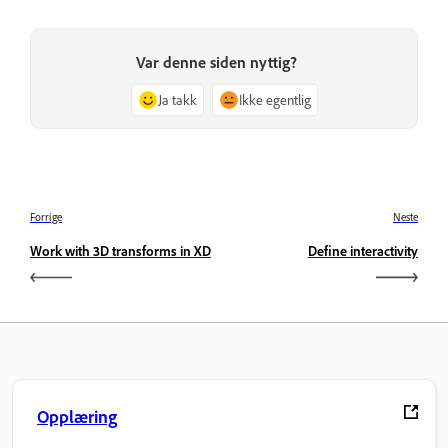
Var denne siden nyttig?
Ja takk
Ikke egentlig
Forrige
Neste
Work with 3D transforms in XD
Define interactivity
Opplæring