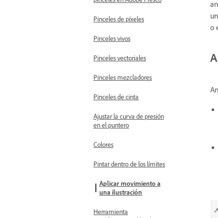
an
un
Pinceles de píxeles
o 
Pinceles vivos
A
Pinceles vectoriales
Pinceles mezcladores
An
Pinceles de cinta
Ajustar la curva de presión
en el puntero
Colores
Pintar dentro de los límites
Aplicar movimiento a
una ilustración
Herramienta