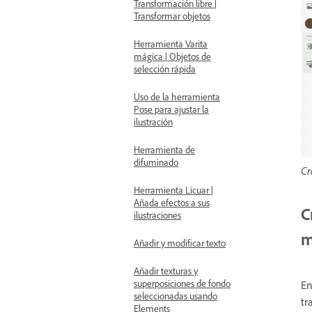
Transformación libre |
Transformar objetos
Herramienta Varita
mágica | Objetos de
selección rápida
Uso de la herramienta
Pose para ajustar la
ilustración
Herramienta de
difuminado
Cr
Herramienta Licuar |
Añada efectos a sus
C
ilustraciones
m
Añadir y modificar texto
Añadir texturas y
superposiciones de fondo
En
seleccionadas usando
tr
Elements