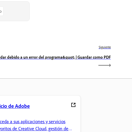
o
Siguiente
rdar debido a un error del programa&quot; | Guardar como PDF
icio de Adobe
ceda a sus aplicaciones y servicios
voritos de Creative Cloud, gestión de