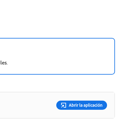
les
.
Abrir la aplicación