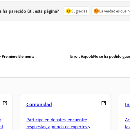
e ha parecido útil esta página?
Sí, gracias
La verdad es que n
 y Premiere Elements
Error: &quot;No se ha podido gua
Comunidad
In
a
Participe en debates, encuentre
Ac
nte
respuestas, aprenda de expertos y
fa